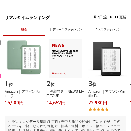
リアルタイムランキング
8月7日(金) 16:11 更新
総合
レディースファッション
メンズファッション
1
2
3
位
位
位
A​m​a​z​o​n​｜​ア​マ​ゾ​ン​ ​K​i​n​
【​先​着​特​典​】​N​E​W​S​ ​L​I​V​
A​m​a​z​o​n​｜​ア​マ​ゾ​ン​ ​K​i​n​
d​l​e​ ​(​2​…
E​ ​T​O​U​R​…
d​l​e​ ​P​a​…
16,980円
14,652円
22,980円
※ランキングデータ集計時点で販売中の商品を紹介していますが、この
ページをご覧になられた時点で、価格・送料・ポイント倍率・レビュー
情報・配送対応の変更や、売り切れとなっている場合もございますので