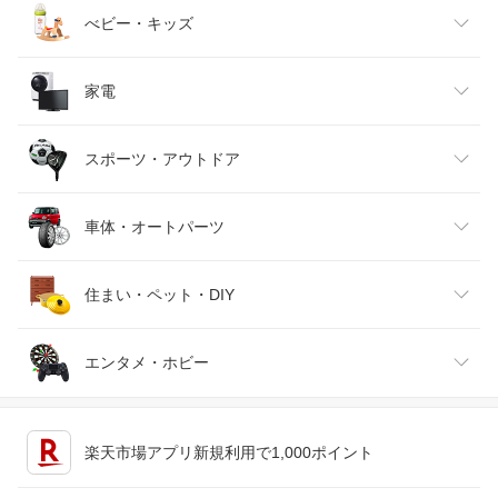
ベビーファッション
水・ソフトドリンク
ダイエット・健康
美容・コスメ・香水
べビー・キッズ
インナー・下着・ナイトウェア
ビール・洋酒
医薬品・コンタクト・介護
キッズ・ベビー・マタニティ
家電
バッグ・小物・ブランド雑貨
ワイン
おもちゃ
家電
スポーツ・アウトドア
靴
日本酒・焼酎
TV・オーディオ・カメラ
スポーツ・アウトドア
車体・オートパーツ
腕時計
スマートフォン・タブレット
ゴルフ
車用品・バイク用品
住まい・ペット・DIY
ジュエリー・アクセサリー
パソコン・周辺機器
車・バイク
インテリア・寝具・収納
エンタメ・ホビー
キッチン用品・食器・調理器具
テレビゲーム
楽天市場アプリ新規利用で1,000ポイント
ペット・ペットグッズ
CD・DVD