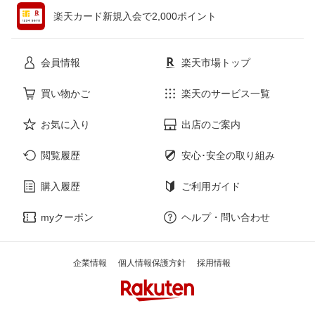
楽天カード新規入会で2,000ポイント
花・ガーデン・DIY
ホビー
会員情報
楽天市場トップ
サービス・リフォーム
楽器・音響機器
買い物かご
楽天のサービス一覧
お気に入り
出店のご案内
本・雑誌・コミック
閲覧履歴
安心･安全の取り組み
購入履歴
ご利用ガイド
myクーポン
ヘルプ・問い合わせ
企業情報
個人情報保護方針
採用情報