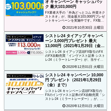
オ キャンペーン キャッシュバッ
ク 最大103,000円
FX業者大手の「外為どっとコム 外貨ネク
ストネオ」が、現金最大103,000円プレゼ
ントキャンペーンを実施中です。FX取引
せずに2,000円貰えます。
2021年10月30日 土曜日
シストレ24 タイアップ キャンペ
FX キャンペーン 終了
ーン 3,000円プレゼント 最大
13,000円（2021年1月29日（金）
まで）
シストレ24 タイアップ店頭FX取引のFX
のFX自動売買「インヴァスト証券 シスト
レ24（ミラートレーダー）が、当サイト
限定で合計最大13,000円プレゼントキャ
2020年12月01日 火曜日
ンペーンを実施しています。女性「パソ
コン又はスマホで口座開設して、１万通
シストレ24 キャンペーン 10,000
貨で１...
FX キャンペーン 終了
円 プレゼント（2021年1月29日
（金）まで）
シストレ24 キャンペーン店頭FX取引の
FXのインヴァスト証券のFX自動売買「シ
ストレ24（ミラートレーダー）」が、現
金10,000円プレゼントキャンペーンを実
2020年12月01日 火曜日
施しています。このキャンペーンは、当
サイト限定のシストレ24 タイアップ キ