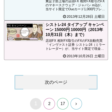
で）
東証２部上場の店頭FX 相対FX取引のFX
のマネースクウェア・ジャパン m2jが、
当サイト限定でOuoカード1,000円プレゼ
ントキャンペーンを実施しています。口
2013年12月28日 土曜日
座を開設して30万円入金するだけで、FX
取引しなくてもOuoカード、ＪＴＢギ
シストレ24 タイアップ キャンペ
フ...
FX キャンペーン 終了
ーン 15000円 10000円（2013年
10月31日（木）まで）
店頭FX 相対FX取引のFXのFX自動売買
「インヴァスト証券 シストレ24（ミラー
トレーダー）が、当サイト限定で現金合
計15,000円キャッシュバックキャンペー
2013年10月26日 土曜日
ンを実施しています。FX キャッシュバッ
ク←キャッシュバックキャンペーンの意
味が...
次のページ
1
次
2
17