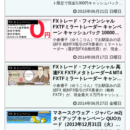
ト限定で現金3,000円キャッシュバックキ
ャンペーンを実施しています。FX キャッ
2015年06月21日 日曜日
シュバック←キャッシュバックキャンペ
ーンの意味が分からない方...
FXトレード・フィナンシャル
FX キャンペーン 終了
FXTFミラートレーダー キャンペ
ーン キャッシュバック 10000円
（2014年8月30日（土）まで）
小倉優子（ゆうこりん）でお馴染みの店
頭FX 相対FX取引のFX業者の ミラートレ
ーダー（選択型FX自動売買）が、現金最
大1万円キャッシュバック キャンペーン
2014年08月17日 日曜日
を実施しています。口座を開設して10万
通貨取引するだけで現金10,000円貰える
FXトレード・フィナンシャル 高
キャ...
FX キャンペーン 終了
速FX FXTFメタトレーダー4 MT4
FXTFミラートレーダー キャンペ
ーン キャッシュバック 30000円
小倉優子（ゆうこりん）でお馴染みの店
頭FX 相対FX取引のFX業者の（略称
FXTF）が、現金最大３万円キャッシュバ
ック キャンペーンを実施しています。口
2014年06月27日 金曜日
座を開設して10万通貨で１往復取引する
だけで現金10,000円貰える美味しいキャ
マネースクウェア・ジャパン m2j
ンペーン...
FX キャンペーン 終了
タイアップ キャンペーン QUOカ
ード（2013年12月31日（火）ま