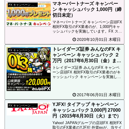
マネーパートナーズ キャンペー
ャン...
FX キャンペーン 終了
ン キャッシュバック 1,000円（締
切日未定）
マネーパートナーズ キャンペーン店頭FX
相対FX取引のFX業者のが、1,000円キャ
ッシュバックを実施しています。FX スプ
レッド 比較←他社との比較。FX キャッ
2020年10月01日 木曜日
シュバック←キャッシュバック解説。女
性「口座を開設して申し込みボタンを押
トレイダーズ証券 みんなのFX キ
す...
FX キャンペーン 終了
ャンペーン キャッシュバック ２
万円（2017年6月30日（金）ま
で）
トレイダーズ証券 みんなのFX キャンペ
ーン店頭FX 相対FX取引のFX業者のがキ
ャッシュバック キャンペーンを実施して
います。スマホで５万通貨で１往復取引
するだけで現金10,000円貰える美味しい
キャンペーンとなっています。FX スプレ
2017年06月01日 木曜日
ッ...
YJFX! タイアップ キャンペーン
FX キャンペーン 終了
キャッシュバック 3,000円 27000
円（2015年6月30日（火）まで）
Yahoo! JAPANグループの店頭FX 相対FX
取引のFX業者のYJFX! 外貨exが、当サイ