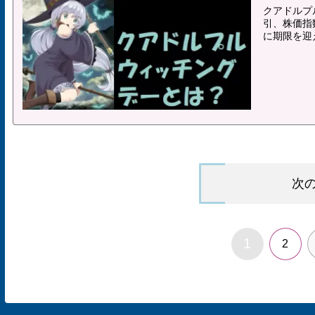
クアドルプ
引、株価指
に期限を迎
次
1
2