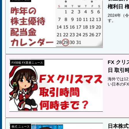
権利日 
2024年
す。
FX クリ
FX情報 FX業者ニュース
日 取引
海外では1
い日本のF
日本株式市
株式 ニュース