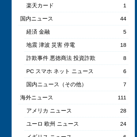
楽天カード
1
国内ニュース
44
経済 金融
5
地震 津波 災害 停電
18
詐欺事件 悪徳商法 投資詐欺
8
PC スマホ ネット ニュース
6
国内ニュース（その他）
7
海外ニュース
111
アメリカ ニュース
28
ユーロ 欧州 ニュース
24
イギリス ニュース
6