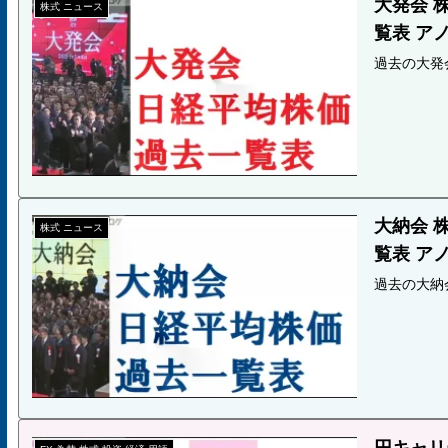
大発会 株
株式 ニュース
覧表 ア
過去の大発
大納会 株
株式 ニュース
覧表 ア
過去の大納
円キャリ