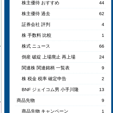
株主優待 おすすめ
44
株主優待 過去
62
証券会社 評判
4
株 手数料 比較
1
株式 ニュース
66
倒産 破綻 上場廃止 再上場
24
関連株 関連銘柄 一覧表
9
株 税金 税率 確定申告
2
BNF ジェイコム男 小手川隆
13
商品先物
9
商品先物 キャンペーン
1