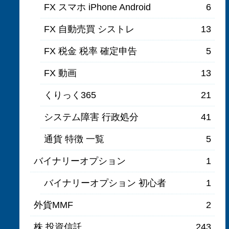
FX スマホ iPhone Android
6
FX 自動売買 シストレ
13
FX 税金 税率 確定申告
5
FX 動画
13
くりっく365
21
システム障害 行政処分
41
通貨 特徴 一覧
5
バイナリーオプション
1
バイナリーオプション 初心者
1
外貨MMF
2
株 投資信託
243