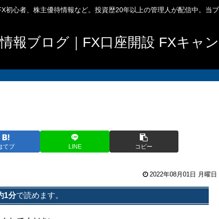
、FX初心者、株主優待情報など。投資歴20年以上の管理人が配信中。当
情報ブログ｜FX口座開設 FXキャ
はてブ
LINE
コピー
2022年08月01日 月曜日
約1分
で読めます。