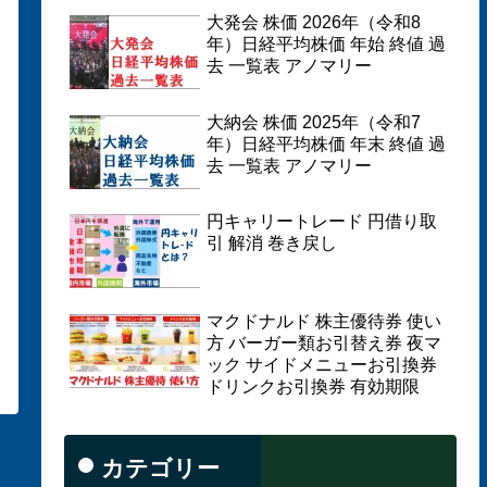
大発会 株価 2026年（令和8
年）日経平均株価 年始 終値 過
去 一覧表 アノマリー
大納会 株価 2025年（令和7
年）日経平均株価 年末 終値 過
去 一覧表 アノマリー
円キャリートレード 円借り取
引 解消 巻き戻し
マクドナルド 株主優待券 使い
方 バーガー類お引替え券 夜マ
ック サイドメニューお引換券
ドリンクお引換券 有効期限
カテゴリー