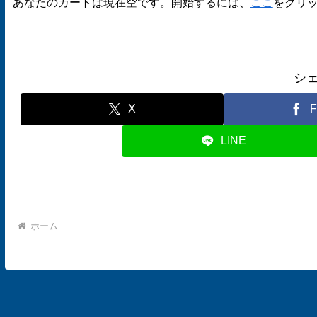
あなたのカートは現在空です。開始するには、
ここ
をクリ
シ
X
F
LINE
ホーム