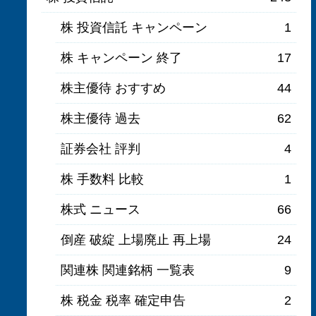
株 投資信託 キャンペーン
1
株 キャンペーン 終了
17
株主優待 おすすめ
44
株主優待 過去
62
証券会社 評判
4
株 手数料 比較
1
株式 ニュース
66
倒産 破綻 上場廃止 再上場
24
関連株 関連銘柄 一覧表
9
株 税金 税率 確定申告
2