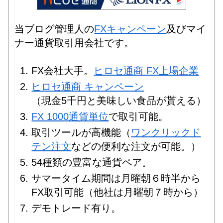
当ブログ管理人の
FXキャンペーン
及びマイ
ナー通貨取引用会社です。
FX会社大手。
ヒロセ通商 FX上場企業
ヒロセ通商 キャンペーン
（現金5千円と美味しい食品が貰える）
FX 1000通貨単位
で取引可能。
取引ツールが高機能（
ワンクリックド
テン注文
などの便利な注文が可能。）
54種類の豊富な通貨ペア。
サマータイム期間は月曜朝６時半から
FX取引可能（他社は月曜朝７時から）
デモトレード有り。