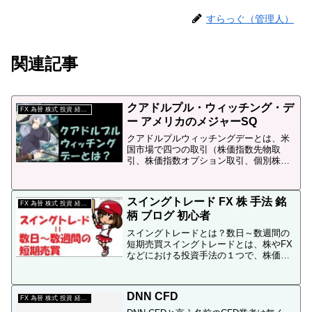
い。の２種類の業者が有ります。FX 約
定能力 比較 まとめFX...
すらっぐ（管理人）
関連記事
クアドルプル・ウィッチング・デ
FX 為替 株式 投資 経済 用語
ー アメリカのメジャーSQ
クアドルプルウィッチングデーとは、米
国市場で四つの取引（株価指数先物取
引、株価指数オプション取引、個別株オ
プション取引、個別株先物取引）が同時
に期限を迎える日です。日本市場のメジ
ャーSQに相当します
スイングトレード FX 株 手法 銘
FX 為替 株式 投資 経済 用語
柄 ブログ 初心者
スイングトレードとは？数日～数週間の
短期売買スイングトレードとは、株やFX
などにおける投資手法の１つで、株価や
為替レートの数日～数週間の差異を利用
して利益を得る取引手法です。下のチャ
ートの様に上がり始めに買い、下がり始
DNN CFD
めに売り利益を出します...
FX 為替 株式 投資 経済 用語