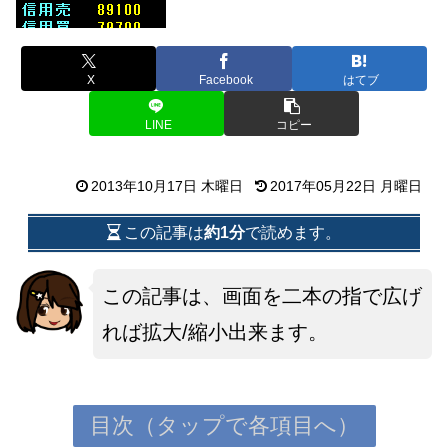
X
Facebook
はてブ
LINE
コピー
2013年10月17日 木曜日
2017年05月22日 月曜日
この記事は
約1分
で読めます。
この記事は、画面を二本の指で広げ
れば拡大/縮小出来ます。
目次（タップで各項目へ）