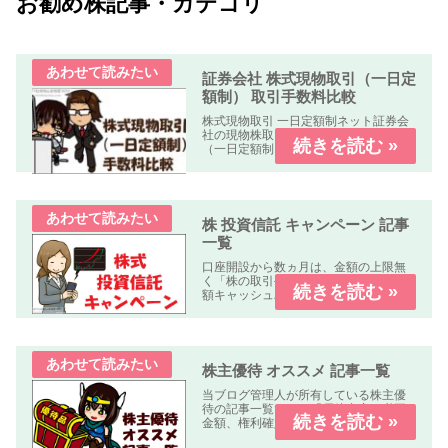
お勧め株記事・カテゴリ
証券会社 株式現物取引（一日定
額制） 取引手数料比較
株式現物取引 一日定額制ネット証券会
社の現物株取引の「株式手数料比較表
（一日定額制）」を作成しました。何
れの業者も「パソコン、スマートフォ
ン、タブレット」で簡単に口座開設・
取引可能です。取引手数料 比較表表の
使い方社名クリック（スマホはタッ...
株 投資信託 キャンペーン 記事
一覧
口座開設から数ヵ月は、金額の上限無
く「株の取引手数料が無料」又は「全
額キャッシュバック」のキャンペーン
中心に掲載しています。
株主優待 オススメ 記事一覧
当ブログ管理人が所有している株主優
待の記事一覧です。「優待内容、必要
金額、権利確定日、優待到着日、使用
期限、優待利回り、配当利回り、オス