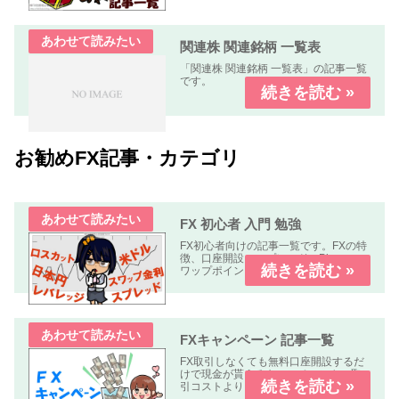
スメ度」などについて解説します。
関連株 関連銘柄 一覧表
「関連株 関連銘柄 一覧表」の記事一覧
です。
お勧めFX記事・カテゴリ
FX 初心者 入門 勉強
FX初心者向けの記事一覧です。FXの特
徴、口座開設、スプレッド、Pips、ス
ワップポイント、レバレッジ、ロン
グ、ショート、ロット、ロスカットな
どについて解説します、
FXキャンペーン 記事一覧
FX取引しなくても無料口座開設するだ
けで現金が貰えるキャンペーンや、取
引コストよりも貰える金額の方が多い