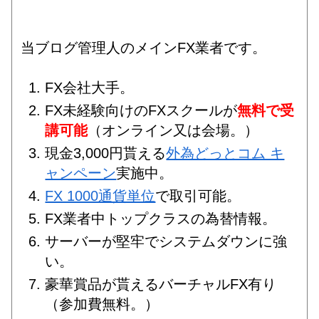
当ブログ管理人のメインFX業者です。
FX会社大手。
FX未経験向けのFXスクールが
無料で受
講可能
（オンライン又は会場。）
現金3,000円貰える
外為どっとコム キ
ャンペーン
実施中。
FX 1000通貨単位
で取引可能。
FX業者中トップクラスの為替情報。
サーバーが堅牢でシステムダウンに強
い。
豪華賞品が貰えるバーチャルFX有り
（参加費無料。）