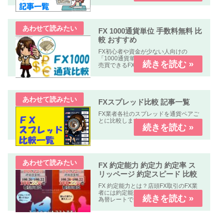
オトクなキャンペーン中心に掲載して
います。
FX 1000通貨単位 手数料無料 比
較 おすすめ
FX初心者や資金が少ない人向けの
「1000通貨単位以下、手数料無料」で
売買できるFX業者の比較記事です。
FXスプレッド比較 記事一覧
FX業者各社のスプレッドを通貨ペアご
とに比較します。
FX 約定能力 約定力 約定率 ス
リッページ 約定スピード 比較
FX 約定能力とは？店頭FX取引のFX業
者には約定能力の高いFX業者指定した
為替レートできちんと約定する。約定
能力の低いFX業者指定した為替レート
で約定しない。もしくは約定しにく