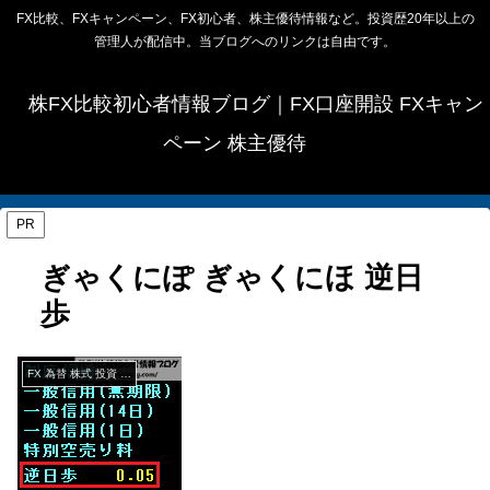
FX比較、FXキャンペーン、FX初心者、株主優待情報など。投資歴20年以上の
管理人が配信中。当ブログへのリンクは自由です。
株FX比較初心者情報ブログ｜FX口座開設 FXキャン
ペーン 株主優待
PR
ぎゃくにぽ ぎゃくにほ 逆日
歩
FX 為替 株式 投資 経済 用語