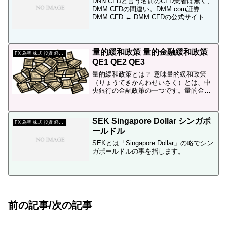
DNN CFDと言う名前のCFD業者は無く、
DMM CFDの間違い。DMM.com証券
DMM CFD ← DMM CFDの公式サイトは
こちらです。当ブログ管理人は、「DMM
CFD」を「DNN CFD」と間違う人を時々
見かけます。間違う理...
量的緩和政策 量的金融緩和政策
FX 為替 株式 投資 経済 用語
QE1 QE2 QE3
量的緩和政策とは？ 意味量的緩和政策
（りょうてきかんわせいさく）とは、中
央銀行の金融政策の一つです。量的金融
緩和政策（りょうてききんゆうかんわせ
いさく）とも呼ばれています。量的緩和
政策は、どんな金融政策？量的緩和政策
SEK Singapore Dollar シンガポ
（Quantitativ...
FX 為替 株式 投資 経済 用語
ールドル
SEKとは「Singapore Dollar」の略でシン
ガポールドルの事を指します。
前の記事/次の記事