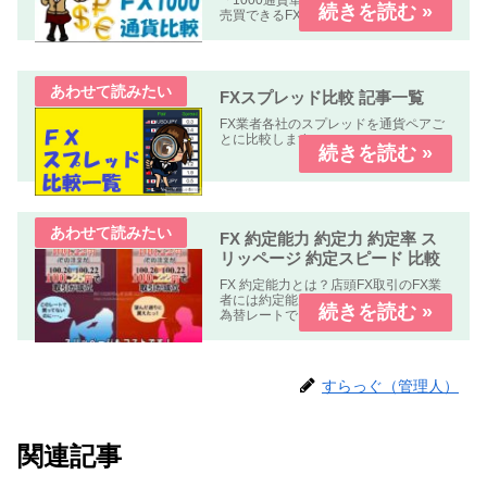
「1000通貨単位以下、手数料無料」で
売買できるFX業者の比較記事です。
FXスプレッド比較 記事一覧
FX業者各社のスプレッドを通貨ペアご
とに比較します。
FX 約定能力 約定力 約定率 ス
リッページ 約定スピード 比較
FX 約定能力とは？店頭FX取引のFX業
者には約定能力の高いFX業者指定した
為替レートできちんと約定する。約定
能力の低いFX業者指定した為替レート
で約定しない。もしくは約定しにく
い。の２種類の業者が有ります。FX 約
定能力 比較 まとめFX...
すらっぐ（管理人）
関連記事