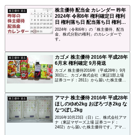
株主優待 配当金 カレンダー 昨年
株主優待 過去
2024年 令和6年 権利確定日 権利
日 権利落ち日 配当落ち日 権利付
き最終日
2024年（令和6年）の「株主優待、配当
金、株式分割の権利」のカレンダーで
す。
カゴメ 株主優待 2016年 平成28年
株主優待 過去
6月末 権利確定 9月発送
カゴメ 株主優待2016年（平成28年）9月
30日に、カゴメ株式会社（東証1部上場
証券コード：2811）から届いた株主優待
です。2016年9月 株主優待 内容カゴメの
株を100株保有している当ブログ管理人の
株主優待は「1,000円相当の自...
アマナ 株主優待 2016年 平成28年
株主優待 過去
ほしのゆめ2kg おぼろづき2kg な
なつぼし2kg
2016年10月23日（日）に、株式会社アマ
ナ（東証マザーズ上場 証券コード：
2402）から届いた株主優待です。アマナ
株主優待 ← 最新のアマナ株主優待の記事