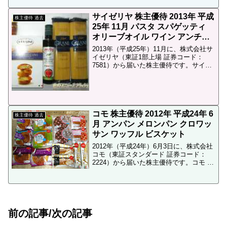
はこちら。アマナ 2016年10月 株主優待
内容アマナ株を単元株式数 株最低売...
サイゼリヤ 株主優待 2013年 平成
株主優待 過去
25年 11月 パスタ スパゲッティ
オリーブオイル ワイン アンチョ
ビ お菓子 イタリア食材
2013年（平成25年）11月に、株式会社サ
イゼリヤ（東証1部上場 証券コード：
7581）から届いた株主優待です。サイゼ
リヤ 株主優待 ← 最新の記事（権利確定
日、必要金額など）サイゼリヤ 2013年
平成25年 11月発送 株主優待100...
コモ 株主優待 2012年 平成24年 6
株主優待 過去
月 アンパン メロンパン クロワッ
サン ワッフル ビスケット
2012年（平成24年）6月3日に、株式会社
コモ（東証スタンダード 証券コード：
2224）から届いた株主優待です。コモ 株
主優待 ← 最新のコモ株主優待の記事はこ
ちら。コモのパン 楽天市場支店 ← コモ
パンの通販サイトはこちら。コモ 201...
前の記事/次の記事