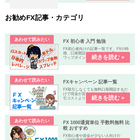
お勧めFX記事・カテゴリ
FX 初心者 入門 勉強
FX初心者向けの記事一覧です。FXの特
徴、口座開設、スプレッド、Pips、ス
ワップポイント、レバレッジ、ロン
グ、ショート、ロット、ロスカットな
どについて解説します、
FXキャンペーン 記事一覧
FX取引しなくても無料口座開設するだ
けで現金が貰えるキャンペーンや、取
引コストよりも貰える金額の方が多い
オトクなキャンペーン中心に掲載して
います。
FX 1000通貨単位 手数料無料 比
較 おすすめ
FX初心者や資金が少ない人向けの