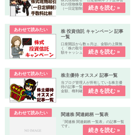
株式現物取引 一日定額制ネット証券会
社の現物株取引の「株式手数料比較表
（一日定額制）」を作成しました。何
れの業者も「パソコン、スマートフォ
ン、タブレット」で簡単に口座開設・
取引可能です。取引手数料 比較表表の
使い方社名クリック（スマホはタッ...
株 投資信託 キャンペーン 記事
一覧
口座開設から数ヵ月は、金額の上限無
く「株の取引手数料が無料」又は「全
額キャッシュバック」のキャンペーン
中心に掲載しています。
株主優待 オススメ 記事一覧
当ブログ管理人が所有している株主優
待の記事一覧です。「優待内容、必要
金額、権利確定日、優待到着日、使用
期限、優待利回り、配当利回り、オス
スメ度」などについて解説します。
関連株 関連銘柄 一覧表
「関連株 関連銘柄 一覧表」の記事一覧
です。