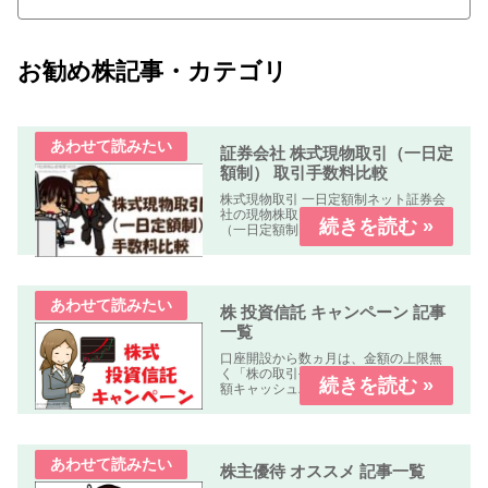
お勧め株記事・カテゴリ
証券会社 株式現物取引（一日定
額制） 取引手数料比較
株式現物取引 一日定額制ネット証券会
社の現物株取引の「株式手数料比較表
（一日定額制）」を作成しました。何
れの業者も「パソコン、スマートフォ
ン、タブレット」で簡単に口座開設・
取引可能です。取引手数料 比較表表の
使い方社名クリック（スマホはタッ...
株 投資信託 キャンペーン 記事
一覧
口座開設から数ヵ月は、金額の上限無
く「株の取引手数料が無料」又は「全
額キャッシュバック」のキャンペーン
中心に掲載しています。
株主優待 オススメ 記事一覧