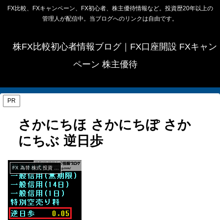
FX比較、FXキャンペーン、FX初心者、株主優待情報など。投資歴20年以上の
管理人が配信中。当ブログへのリンクは自由です。
株FX比較初心者情報ブログ｜FX口座開設 FXキャン
ペーン 株主優待
PR
さかにちほ さかにちぽ さか
にちぶ 逆日歩
FX 為替 株式 投資 経済 用語