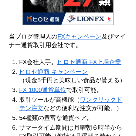
当ブログ管理人の
FXキャンペーン
及びマイ
ナー通貨取引用会社です。
FX会社大手。
ヒロセ通商 FX上場企業
ヒロセ通商 キャンペーン
（現金5千円と美味しい食品が貰える）
FX 1000通貨単位
で取引可能。
取引ツールが高機能（
ワンクリックド
テン注文
などの便利な注文が可能。）
54種類の豊富な通貨ペア。
サマータイム期間は月曜朝６時半から