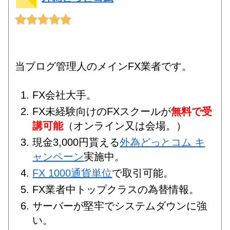
当ブログ管理人のメインFX業者です。
FX会社大手。
FX未経験向けのFXスクールが
無料で受
講可能
（オンライン又は会場。）
現金3,000円貰える
外為どっとコム キ
ャンペーン
実施中。
FX 1000通貨単位
で取引可能。
FX業者中トップクラスの為替情報。
サーバーが堅牢でシステムダウンに強
い。