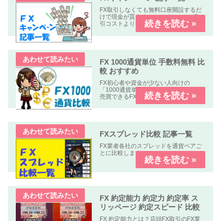
FX取引しなくても無料口座開設するだ
けで現金が貰えるキャンペーンや、取
引コストよりも貰える金額の方が多い
オトクなキャンペーン中心に掲載して
います。
FX 1000通貨単位 手数料無料 比
較 おすすめ
FX初心者や資金が少ない人向けの
「1000通貨単位以下、手数料無料」で
売買できるFX業者の比較記事です。
FXスプレッド比較 記事一覧
FX業者各社のスプレッドを通貨ペアご
とに比較します。
FX 約定能力 約定力 約定率 ス
リッページ 約定スピード 比較
FX 約定能力とは？店頭FX取引のFX業