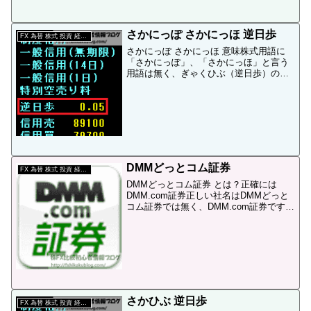
在、株の最低売買単位は100株もしくは
1,000株です。「株の最低売買単位」とは
「証券取引所、及び証券会社で売買可能
さかにっぽ さかにっほ 逆日歩
な最低株数」の事...
FX 為替 株式 投資 経済 用語
さかにっぽ さかにっほ 意味株式用語に
「さかにっぽ」、「さかにっほ」と言う
用語は無く、ぎゃくひぶ（逆日歩）の間
違い。２ちゃんで使われている造語「さ
かにっぽ（さかにっほ）」は、インター
ネット上の掲示板「2ch（２ちゃんね
る）」の「株式＠2ch...
DMMどっとコム証券
FX 為替 株式 投資 経済 用語
DMMどっとコム証券 とは？正確には
DMM.com証券正しい社名はDMMどっと
コム証券では無く、DMM.com証券です。
× DMMどっとコム証券○ DMM.com証
券上記の様に、どっとは記号の「.」、コ
ムは「com」と英語で表記します。社
名...
さかひぶ 逆日歩
FX 為替 株式 投資 経済 用語