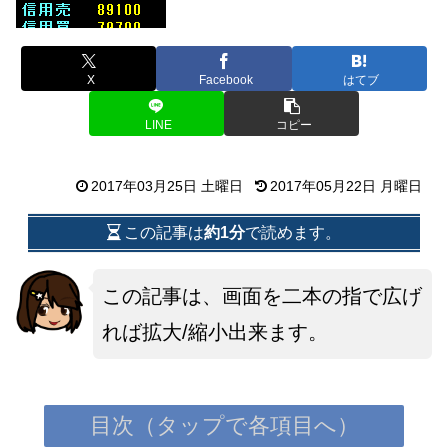
X
Facebook
はてブ
LINE
コピー
2017年03月25日 土曜日
2017年05月22日 月曜日
この記事は
約1分
で読めます。
この記事は、画面を二本の指で広げ
れば拡大/縮小出来ます。
目次（タップで各項目へ）