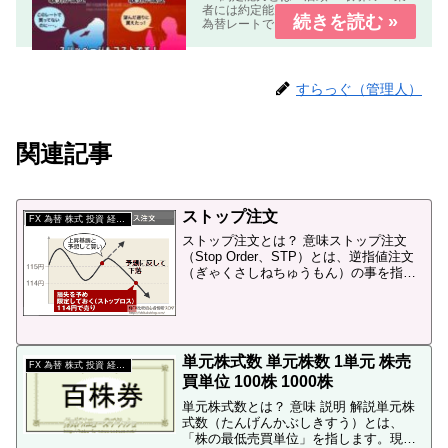
者には約定能力の高いFX業者指定した
為替レートできちんと約定する。約定
能力の低いFX業者指定した為替レート
で約定しない。もしくは約定しにく
い。の２種類の業者が有ります。FX 約
定能力 比較 まとめFX...
すらっぐ（管理人）
関連記事
ストップ注文
FX 為替 株式 投資 経済 用語
ストップ注文とは？ 意味ストップ注文
（Stop Order、STP）とは、逆指値注文
（ぎゃくさしねちゅうもん）の事を指し
ます。ストップ注文 使い方ストップ注文
は、株やFXなどの取引において、損失を
限定する目的で使われます。詳しくは逆
指値注文...
単元株式数 単元株数 1単元 株売
FX 為替 株式 投資 経済 用語
買単位 100株 1000株
単元株式数とは？ 意味 説明 解説単元株
式数（たんげんかぶしきすう）とは、
「株の最低売買単位」を指します。現