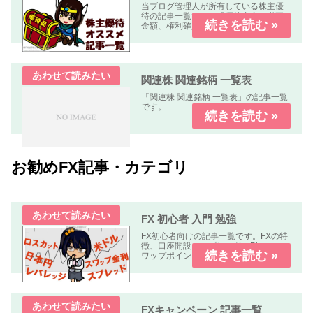
当ブログ管理人が所有している株主優
待の記事一覧です。「優待内容、必要
金額、権利確定日、優待到着日、使用
期限、優待利回り、配当利回り、オス
スメ度」などについて解説します。
関連株 関連銘柄 一覧表
「関連株 関連銘柄 一覧表」の記事一覧
です。
お勧めFX記事・カテゴリ
FX 初心者 入門 勉強
FX初心者向けの記事一覧です。FXの特
徴、口座開設、スプレッド、Pips、ス
ワップポイント、レバレッジ、ロン
グ、ショート、ロット、ロスカットな
どについて解説します、
FXキャンペーン 記事一覧