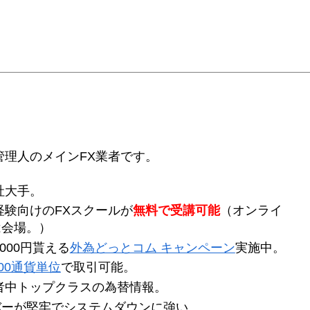
管理人のメインFX業者です。
社大手。
経験向けのFXスクールが
無料で受講可能
（オンライ
は会場。）
,000円貰える
外為どっとコム キャンペーン
実施中。
000通貨単位
で取引可能。
者中トップクラスの為替情報。
バーが堅牢でシステムダウンに強い。