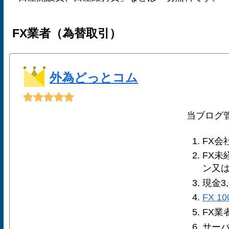
FX業者（為替取引）
外為どっとコム
当ブログ
FX会
FX未
ン又
現金3
FX 1
FX業
サー