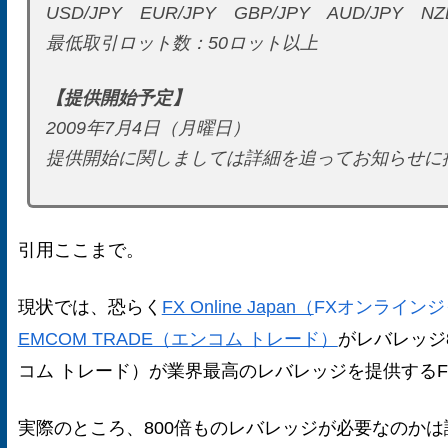
USD/JPY EUR/JPY GBP/JPY AUD/JPY
最低取引ロット数：50ロット以上
【提供開始予定】
2009年7月4日（月曜日）
提供開始に関しましては詳細を追ってお知らせに
引用ここまで。
現状では、恐らく
FX Online Japan（
FXオンライン
EMCOM TRADE（エンコム トレード）
がレバレッジ8
コム トレード）が業界最高のレバレッジを提供する
実際のところ、800倍ものレバレッジが必要なのか