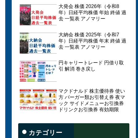
大発会 株価 2026年（令和8
年）日経平均株価 年始 終値 過
去 一覧表 アノマリー
大納会 株価 2025年（令和7
年）日経平均株価 年末 終値 過
去 一覧表 アノマリー
円キャリートレード 円借り取
引 解消 巻き戻し
マクドナルド 株主優待券 使い
方 バーガー類お引替え券 夜マ
ック サイドメニューお引換券
ドリンクお引換券 有効期限
カテゴリー