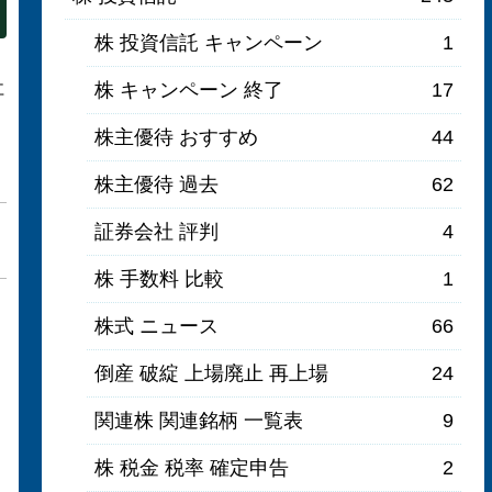
株 投資信託 キャンペーン
1
社
株 キャンペーン 終了
17
株主優待 おすすめ
44
株主優待 過去
62
証券会社 評判
4
株 手数料 比較
1
株式 ニュース
66
倒産 破綻 上場廃止 再上場
24
関連株 関連銘柄 一覧表
9
株 税金 税率 確定申告
2