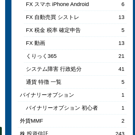
FX スマホ iPhone Android
6
FX 自動売買 シストレ
13
FX 税金 税率 確定申告
5
FX 動画
13
くりっく365
21
システム障害 行政処分
41
通貨 特徴 一覧
5
バイナリーオプション
1
バイナリーオプション 初心者
1
外貨MMF
2
株 投資信託
243