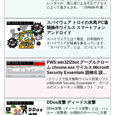
サイト改竄
レンダーが、第三者による不正アクセス
によって改ざんされ、「JSRedir-R 通
称：Gumblar（ガンブラー）、GENO亜
種ウイルス」に感染していた様です。現
在は、マネーパートナーズやFXCMジャ
スパイウェア トロイの木馬 PC遠
パ...
PC スマホ ネット ニュース
隔操作ウイルス スマートフォン
アンドロイド
スパイウェアとは？最近、日本国内で、
スパイウェアが猛威を振るっています。
「スパイウェア」とは、コンピューター
ウイルスの１つで、パスワード盗聴プロ
グラムの一種です。トロイの木馬とも呼
ばれています。スパイウェアの様なコン
PWS:win32/Zbot グーグルクロー
ピューターウイルスは、悪...
PC スマホ ネット ニュース
ム chrome.exe ウイルス Microsft
Security Essentials 誤検出 誤判
定
↓クリックで拡大無料ウイルス対策ソフト
のMicrosft Security Essentialsで、グーグ
ルのインターネット閲覧ソフト「クロー
ム」をウイルスと誤判定するトラブルが
発生しています。以下、Microsft Security
Es...
DDos攻撃 ディードス攻撃
PC スマホ ネット ニュース
DDos攻撃（ディードス攻撃）とは、ハッ
カー（攻撃者）が標的のサーバーに大量