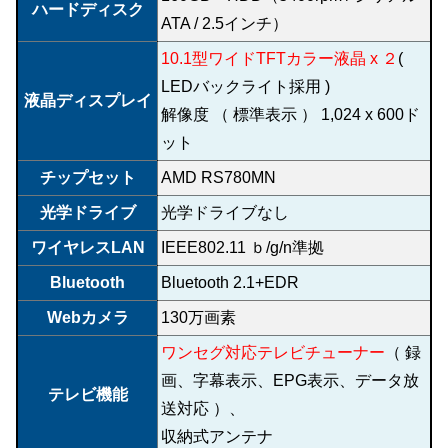
ハードディスク
ATA / 2.5インチ）
10.1型ワイドTFTカラー液晶 x ２
(
LEDバックライト採用 )
液晶ディスプレイ
解像度 （ 標準表示 ） 1,024 x 600ド
ット
チップセット
AMD RS780MN
光学ドライブ
光学ドライブなし
ワイヤレスLAN
IEEE802.11 ｂ/g/n準拠
Bluetooth
Bluetooth 2.1+EDR
Webカメラ
130万画素
ワンセグ対応テレビチューナー
（ 録
画、字幕表示、EPG表示、データ放
テレビ機能
送対応 ）、
収納式アンテナ