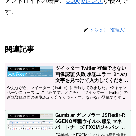
アンドロイドの場合、
Googleレンズ
が便利で
す。
すらっぐ（管理人）
関連記事
ツイッター Twitter 登録できない
PC スマホ ネット ニュース
画像認証 失敗 承認エラー ２つの
文字を見つけて入力してくださ
い。音声も利用できます。
今更ながら、ツイッター（Twitter）に登録してみました。FXキャン
ペーンニュース ← こちらです。ところが、ツイッター（Twitter）の
新規登録画面の画像認証が分かりづらくて、なかなか登録できず失
敗し、結局20回近く画像に書かれている...
Gumblar ガンブラー JSRedir-R
PC スマホ ネット ニュース
6GENO亜種ウイルス感染 マネー
パートナーズ FXCMジャパン 経
済指標カレンダー 不正アクセス
FX業者のとFXCMジャパンの経済指標カ