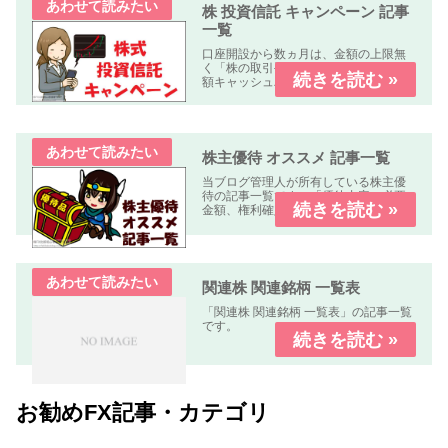
株 投資信託 キャンペーン 記事
一覧
口座開設から数ヵ月は、金額の上限無
く「株の取引手数料が無料」又は「全
額キャッシュバック」のキャンペーン
中心に掲載しています。
株主優待 オススメ 記事一覧
当ブログ管理人が所有している株主優
待の記事一覧です。「優待内容、必要
金額、権利確定日、優待到着日、使用
期限、優待利回り、配当利回り、オス
スメ度」などについて解説します。
関連株 関連銘柄 一覧表
「関連株 関連銘柄 一覧表」の記事一覧
です。
お勧めFX記事・カテゴリ