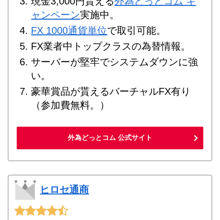
現金3,000円貰える
外為どっとコム キ
ャンペーン
実施中。
FX 1000通貨単位
で取引可能。
FX業者中トップクラスの為替情報。
サーバーが堅牢でシステムダウンに強
い。
豪華賞品が貰えるバーチャルFX有り
（参加費無料。）
外為どっとコム 公式サイト
ヒロセ通商