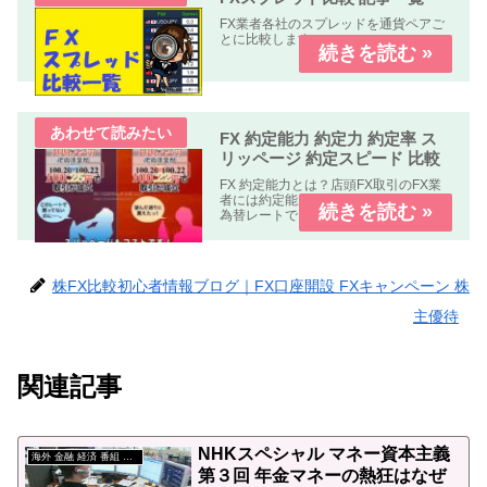
FX業者各社のスプレッドを通貨ペアご
とに比較します。
FX 約定能力 約定力 約定率 ス
リッページ 約定スピード 比較
FX 約定能力とは？店頭FX取引のFX業
者には約定能力の高いFX業者指定した
為替レートできちんと約定する。約定
能力の低いFX業者指定した為替レート
で約定しない。もしくは約定しにく
い。の２種類の業者が有ります。FX 約
定能力 比較 まとめFX...
株FX比較初心者情報ブログ｜FX口座開設 FXキャンペーン 株
主優待
関連記事
NHKスペシャル マネー資本主義
海外 金融 経済 番組 動画
第３回 年金マネーの熱狂はなぜ