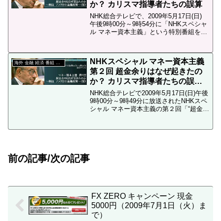
か？ カリスマ指導者たちの誤算
NHK総合テレビで、2009年5月17日(日)
午後9時00分～9時54分に「NHKスペシャ
ル マネー資本主義」という特別番組を放
送します。第２回目の内容は「“超金余
り”はなぜ起きたのか？～カリスマ指導者
たちの誤算～」というタイトルで、
NHKスペシャル マネー資本主義
今、...
海外 金融 経済 番組 動画
第２回 超金余りはなぜ起きたの
か？ カリスマ指導者たちの誤算
ユーチューブ無料動画（2009年5
NHK総合テレビで2009年5月17日(日)午後
月17日放送）
9時00分～9時49分に放送されたNHKスペ
シャル マネー資本主義の第２回「“超金余
り”はなぜ起きたのか？～カリスマ指導者
たちの誤算～」の無料動画がVeoh（ビ
オ）にアップされています（You...
前の記事/次の記事
FX ZERO キャンペーン 現金
5000円（2009年7月1日（火）ま
で）