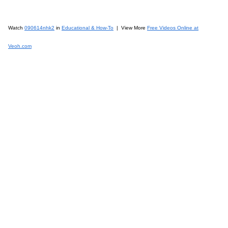
Watch
090614nhk2
in
Educational & How-To
| View More
Free Videos Online at
Veoh.com