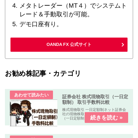
メタトレーダー（MT４）でシステムト
レード＆手動取引が可能。
デモ口座有り。
OANDA FX 公式サイト
お勧め株記事・カテゴリ
証券会社 株式現物取引（一日定
額制） 取引手数料比較
株式現物取引 一日定額制ネット証券会
社の現物株取引の「株式手数料比較表
（一日定額制）」を作成しました。何
れの業者も「パソコン、スマートフォ
ン、タブレット」で簡単に口座開設・
取引可能です。取引手数料 比較表表の
使い方社名クリック（スマホはタッ...