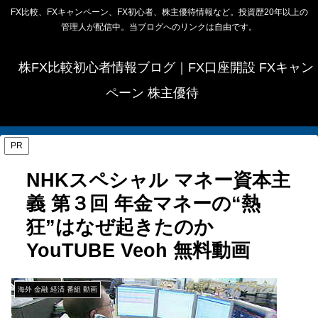
FX比較、FXキャンペーン、FX初心者、株主優待情報など。投資歴20年以上の
管理人が配信中。当ブログへのリンクは自由です。
株FX比較初心者情報ブログ｜FX口座開設 FXキャン
ペーン 株主優待
PR
NHKスペシャル マネー資本主
義 第３回 年金マネーの“熱
狂”はなぜ起きたのか
YouTUBE Veoh 無料動画
海外 金融 経済 番組 動画