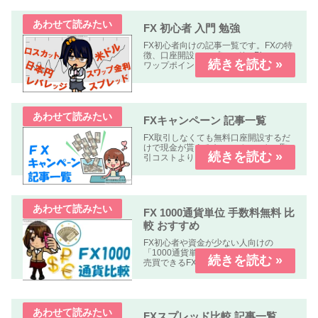
FX 初心者 入門 勉強
FX初心者向けの記事一覧です。FXの特
徴、口座開設、スプレッド、Pips、ス
ワップポイント、レバレッジ、ロン
グ、ショート、ロット、ロスカットな
どについて解説します、
FXキャンペーン 記事一覧
FX取引しなくても無料口座開設するだ
けで現金が貰えるキャンペーンや、取
引コストよりも貰える金額の方が多い
オトクなキャンペーン中心に掲載して
います。
FX 1000通貨単位 手数料無料 比
較 おすすめ
FX初心者や資金が少ない人向けの
「1000通貨単位以下、手数料無料」で
売買できるFX業者の比較記事です。
FXスプレッド比較 記事一覧