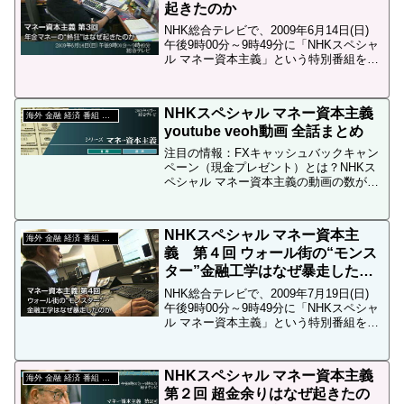
起きたのか
NHK総合テレビで、2009年6月14日(日)
午後9時00分～9時49分に「NHKスペシャ
ル マネー資本主義」という特別番組を放
送します。第３回目の内容は「年金マネ
ーの“熱狂”はなぜ起きたのか」というタイ
トルで、私たちの老後の備えである「...
NHKスペシャル マネー資本主義
海外 金融 経済 番組 動画
youtube veoh動画 全話まとめ
注目の情報：FXキャッシュバックキャン
ペーン（現金プレゼント）とは？NHKス
ペシャル マネー資本主義の動画の数が、
かなり多くなって来たので、まとめてみ
ました。なお、ブラウザによっては、動
画が再生出来ない場合が有ります。（当
NHKスペシャル マネー資本主
ブログ管理人の環境...
海外 金融 経済 番組 動画
義 第４回 ウォール街の“モンス
ター”金融工学はなぜ暴走したの
か
NHK総合テレビで、2009年7月19日(日)
午後9時00分～9時49分に「NHKスペシャ
ル マネー資本主義」という特別番組を放
送します。第４回目の内容は「ウォール
街の“モンスター”金融工学はなぜ暴走した
のか」というタイトルで、世界を熱狂...
NHKスペシャル マネー資本主義
海外 金融 経済 番組 動画
第２回 超金余りはなぜ起きたの