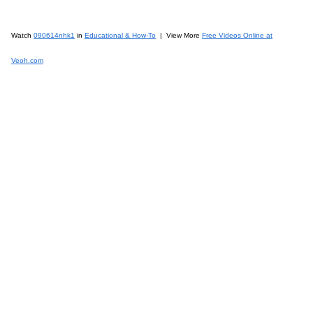
Watch
090614nhk1
in
Educational & How-To
| View More
Free Videos Online at
Veoh.com