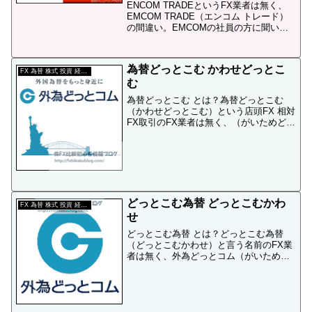
ENCOM TRADEというFX業者は無く、
EMCOM TRADE（エンコム トレード）
の間違い。EMCOMの社員の方に聞いた
ことろ、「EMCOM（エムコム）」と書
いて「エンコム」と読むそうです。（関
連記事）エンコムトレード スプレッド0
為替どっとこむ かわせどっとこ
銭...
FX 為替 株式 投資 経済 用語
む
為替どっとこむ とは？為替どっとこむ
（かわせどっとこむ）という店頭FX 相対
FX取引のFX業者は無く、（がいためどっ
とこむ）の間違い。外為（がいため）と
言う言葉があまり一般的ではないので為
替どっとコム（かわせどっとこむ）外貨
どっとコム（がい...
どっとこむ為替 どっとこむかわ
FX 為替 株式 投資 経済 用語
せ
どっとこむ為替 とは？どっとこむ為替
（どっとこむかわせ）と言う名前のFX業
者は無く、外為どっとコム（がいためど
っとこむ）の間違い。外為（がいため）
と言う言葉があまり一般的ではないので
どっとこむ為替（どっとこむかわせ）為
替どっとコム（かわせど...