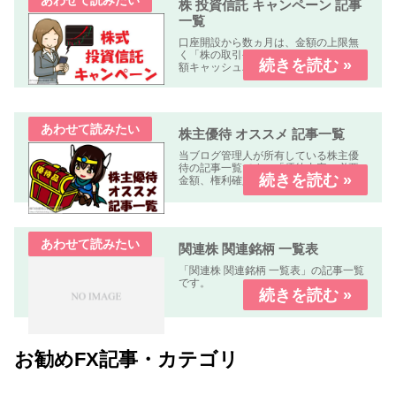
株 投資信託 キャンペーン 記事
一覧
口座開設から数ヵ月は、金額の上限無
く「株の取引手数料が無料」又は「全
額キャッシュバック」のキャンペーン
中心に掲載しています。
株主優待 オススメ 記事一覧
当ブログ管理人が所有している株主優
待の記事一覧です。「優待内容、必要
金額、権利確定日、優待到着日、使用
期限、優待利回り、配当利回り、オス
スメ度」などについて解説します。
関連株 関連銘柄 一覧表
「関連株 関連銘柄 一覧表」の記事一覧
です。
お勧めFX記事・カテゴリ