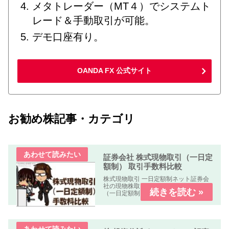
メタトレーダー（MT４）でシステムト
レード＆手動取引が可能。
デモ口座有り。
OANDA FX 公式サイト
お勧め株記事・カテゴリ
証券会社 株式現物取引（一日定
額制） 取引手数料比較
株式現物取引 一日定額制ネット証券会
社の現物株取引の「株式手数料比較表
（一日定額制）」を作成しました。何
れの業者も「パソコン、スマートフォ
ン、タブレット」で簡単に口座開設・
取引可能です。取引手数料 比較表表の
使い方社名クリック（スマホはタッ...