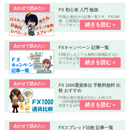
FX 初心者 入門 勉強
FX初心者向けの記事一覧です。FXの特
徴、口座開設、スプレッド、Pips、ス
ワップポイント、レバレッジ、ロン
グ、ショート、ロット、ロスカットな
どについて解説します、
FXキャンペーン 記事一覧
FX取引しなくても無料口座開設するだ
けで現金が貰えるキャンペーンや、取
引コストよりも貰える金額の方が多い
オトクなキャンペーン中心に掲載して
います。
FX 1000通貨単位 手数料無料 比
較 おすすめ
FX初心者や資金が少ない人向けの
「1000通貨単位以下、手数料無料」で
売買できるFX業者の比較記事です。
FXスプレッド比較 記事一覧