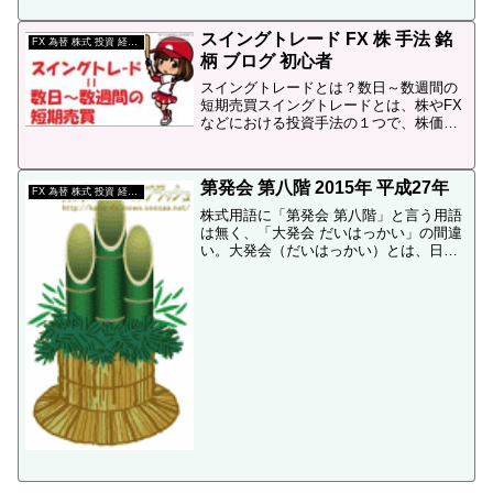
スイングトレード FX 株 手法 銘
FX 為替 株式 投資 経済 用語
柄 ブログ 初心者
スイングトレードとは？数日～数週間の
短期売買スイングトレードとは、株やFX
などにおける投資手法の１つで、株価や
為替レートの数日～数週間の差異を利用
して利益を得る取引手法です。下のチャ
ートの様に上がり始めに買い、下がり始
第発会 第八階 2015年 平成27年
めに売り利益を出します...
FX 為替 株式 投資 経済 用語
株式用語に「第発会 第八階」と言う用語
は無く、「大発会 だいはっかい」の間違
い。大発会（だいはっかい）とは、日本
の証券取引所の年始の取引開始日を指し
ます。詳細は、大発会 だいはっかい いつ
何日を参照。ネットの掲示板などを見る
と時々、大発会...