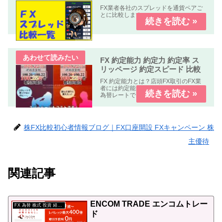
FX業者各社のスプレッドを通貨ペアご
とに比較します。
FX 約定能力 約定力 約定率 ス
リッページ 約定スピード 比較
FX 約定能力とは？店頭FX取引のFX業
者には約定能力の高いFX業者指定した
為替レートできちんと約定する。約定
能力の低いFX業者指定した為替レート
で約定しない。もしくは約定しにく
い。の２種類の業者が有ります。FX 約
定能力 比較 まとめFX...
株FX比較初心者情報ブログ｜FX口座開設 FXキャンペーン 株
主優待
関連記事
ENCOM TRADE エンコムトレー
FX 為替 株式 投資 経済 用語
ド