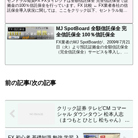
セントラル短資FX FXダイレクトは全額信託保全 完全信託保全で証
拠金の100％信託保全を行っています。FX 比較 ← FX業者各社の信
託保全導入状況に関しては、ここをクリック以下、セントラル短資
FXのサイトからの引用です。セントラル短資F...
MJ SpotBoard 全額信託保全 完
FX 信託保全
全信託保全 100％信託保全
FX業者のMJ SpotBoardが、2009年7月21
日（火）より預託証拠金の全額信託保全
（完全信託保全）サービスを導入し、
100％信託保全となります。FX スプレッ
ド 比較 ← FX業者各社の信託保全導入状
況以下、MJ「SpotBoar...
前の記事/次の記事
クリック証券 テレビCM コマー
シャル ダウンタウン 松本人志
（まつもと ひとし 松ちゃん） 笑
える時代、つくろうや 木馬
youtube動画
FX 初心者 基礎知識 勉強 学習 入