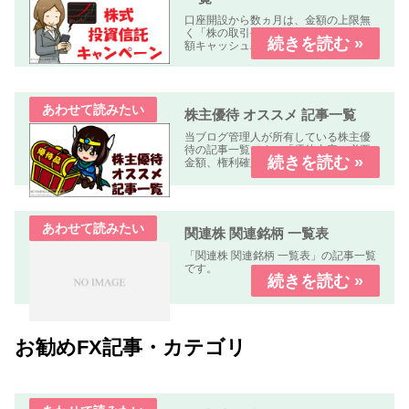
口座開設から数ヵ月は、金額の上限無
く「株の取引手数料が無料」又は「全
額キャッシュバック」のキャンペーン
中心に掲載しています。
株主優待 オススメ 記事一覧
当ブログ管理人が所有している株主優
待の記事一覧です。「優待内容、必要
金額、権利確定日、優待到着日、使用
期限、優待利回り、配当利回り、オス
スメ度」などについて解説します。
関連株 関連銘柄 一覧表
「関連株 関連銘柄 一覧表」の記事一覧
です。
お勧めFX記事・カテゴリ