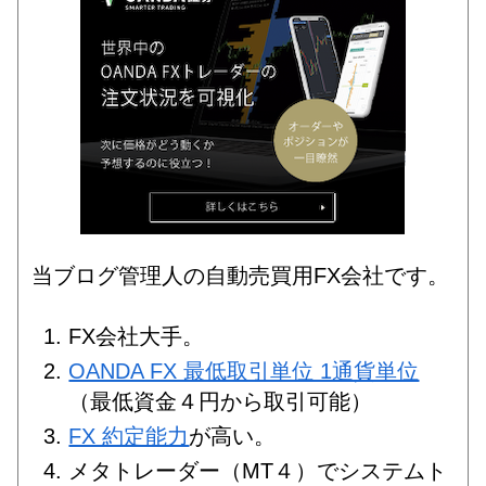
当ブログ管理人の自動売買用FX会社です。
FX会社大手。
OANDA FX 最低取引単位 1通貨単位
（最低資金４円から取引可能）
FX 約定能力
が高い。
メタトレーダー（MT４）でシステムト