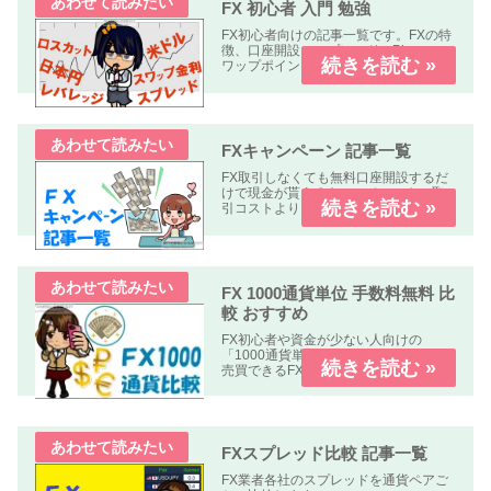
FX 初心者 入門 勉強
FX初心者向けの記事一覧です。FXの特
徴、口座開設、スプレッド、Pips、ス
ワップポイント、レバレッジ、ロン
グ、ショート、ロット、ロスカットな
どについて解説します、
FXキャンペーン 記事一覧
FX取引しなくても無料口座開設するだ
けで現金が貰えるキャンペーンや、取
引コストよりも貰える金額の方が多い
オトクなキャンペーン中心に掲載して
います。
FX 1000通貨単位 手数料無料 比
較 おすすめ
FX初心者や資金が少ない人向けの
「1000通貨単位以下、手数料無料」で
売買できるFX業者の比較記事です。
FXスプレッド比較 記事一覧
FX業者各社のスプレッドを通貨ペアご