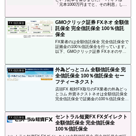
「元本1000万円までと、その利息」しか
預金が保護されず、超えた分に関しては
預金保護の対象外です。日本振興銀行の
破綻は、かなり特殊な例とは言え、今後
GMOクリック証券 FXネオ 全額信
経営基盤が脆弱な銀...
FX 信託保全
託保全 完全信託保全 100％信託
保全
FX業者のは全額信託保全 完全信託保全で
証拠金の100％信託保全を行っています。
以下、GMOクリック証券 FXネオのサイ
トからの引用です。信託保全外国為替証
拠金取引では、金融商品取引法および関
連法令に基づき、お客様から預託を受け
外為どっとコム 全額信託保全 完
た証拠金を取...
FX 信託保全
全信託保全 100％信託保全 セー
フティーネクスト
店頭FX 相対FX取引のFX業者の外為どっ
とコム 外貨ネクストネオは全額信託保全
完全信託保全で証拠金の100％信託保全を
行っています。FX 比較 ← FX業者各社の
信託保全導入状況に関してはこちら以
下、外為どっとコム（がいためどっとこ
セントラル短資FX FXダイレクト
む）...
FX 信託保全
全額信託保全 完全信託保全
100％信託保全