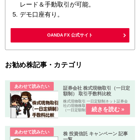
レード＆手動取引が可能。
デモ口座有り。
OANDA FX 公式サイト
お勧め株記事・カテゴリ
証券会社 株式現物取引（一日定
額制） 取引手数料比較
株式現物取引 一日定額制ネット証券会
社の現物株取引の「株式手数料比較表
（一日定額制）」を作成しました。何
れの業者も「パソコン、スマートフォ
ン、タブレット」で簡単に口座開設・
取引可能です。取引手数料 比較表表の
使い方社名クリック（スマホはタッ...
株 投資信託 キャンペーン 記事
一覧