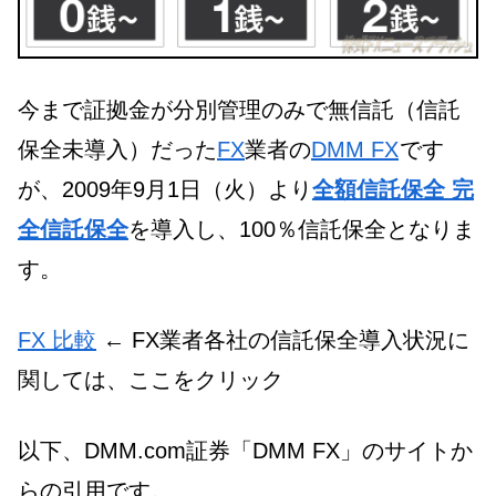
今まで証拠金が分別管理のみで無信託（信託
保全未導入）だった
FX
業者の
DMM FX
です
が、2009年9月1日（火）より
全額信託保全 完
全信託保全
を導入し、100％信託保全となりま
す。
FX 比較
← FX業者各社の信託保全導入状況に
関しては、ここをクリック
以下、DMM.com証券「DMM FX」のサイトか
らの引用です。