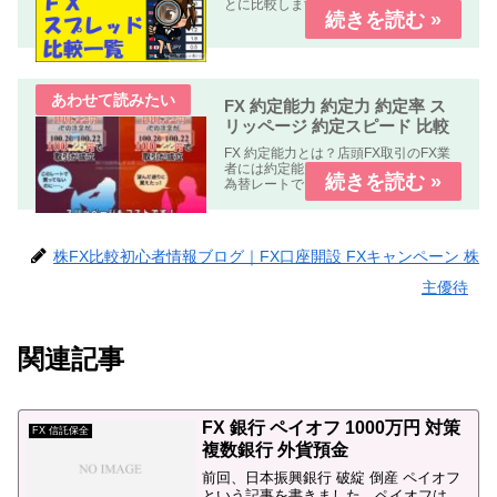
とに比較します。
FX 約定能力 約定力 約定率 ス
リッページ 約定スピード 比較
FX 約定能力とは？店頭FX取引のFX業
者には約定能力の高いFX業者指定した
為替レートできちんと約定する。約定
能力の低いFX業者指定した為替レート
で約定しない。もしくは約定しにく
い。の２種類の業者が有ります。FX 約
定能力 比較 まとめFX...
株FX比較初心者情報ブログ｜FX口座開設 FXキャンペーン 株
主優待
関連記事
FX 銀行 ペイオフ 1000万円 対策
FX 信託保全
複数銀行 外貨預金
前回、日本振興銀行 破綻 倒産 ペイオフ
という記事を書きました。ペイオフは