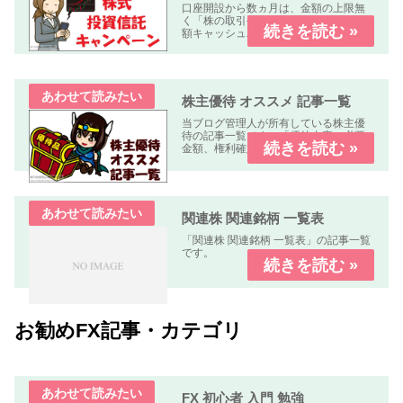
口座開設から数ヵ月は、金額の上限無
く「株の取引手数料が無料」又は「全
額キャッシュバック」のキャンペーン
中心に掲載しています。
株主優待 オススメ 記事一覧
当ブログ管理人が所有している株主優
待の記事一覧です。「優待内容、必要
金額、権利確定日、優待到着日、使用
期限、優待利回り、配当利回り、オス
スメ度」などについて解説します。
関連株 関連銘柄 一覧表
「関連株 関連銘柄 一覧表」の記事一覧
です。
お勧めFX記事・カテゴリ
FX 初心者 入門 勉強