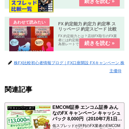
FX 約定能力 約定力 約定率 ス
リッページ 約定スピード 比較
FX 約定能力とは？店頭FX取引のFX業
者には約定能力の高いFX業者指定した
為替レートできちんと約定する。約定
能力の低いFX業者指定した為替レート
で約定しない。もしくは約定しにく
い。の２種類の業者が有ります。FX 約
定能力 比較 まとめFX...
株FX比較初心者情報ブログ｜FX口座開設 FXキャンペーン 株
主優待
関連記事
EMCOM証券 エンコム証券 みん
FX キャンペーン 終了
なのFX キャンペーン キャッシュ
バック 8,000円（2010年7月1日
（木）まで）
低スプレッドが評判のFX業者のEMCOM