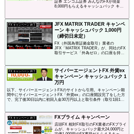
証券 エンコム証券 みんなのFXが現金
8,000円もらえるキャッシュバック キャ
ンペーンを実施しています。FX スプレッ
ド 比較←EMCOM証券「みんなのFX」と
他社とのスプレッド比較はこちらFX キ...
JFX MATRIX TRADER キャンペ
FX キャンペーン 終了
ーン キャッシュバック 1,000円
（締切日未定）
FX（外国為替証拠金取引）業者の
JFX「MATRIX TRADER」が、同社のFX
取引サービス「外為ゼロ」の口座を持っ
ている方を対象とした現金1,000円キャッ
シュバックキャンペーンを実施していま
す。キャッシュバック キャンペーンの意
サイバーエージェントFX 外貨ex
味が分...
FX キャンペーン 終了
キャンペーン キャッシュバック 1
万円
以下、サイバーエージェントFXのサイトから引用。キャンペーン期
間中にサイバーエージェントFX「外貨ex」の口座開設完了をした方
で、完了後30日以内に初回入金30万円以上と取引条件（取引1回1万
通貨以上）を達成された方を対象とさせていただきま...
FXプライム キャンペーン
FX キャンペーン 終了
店頭FX 相対FX取引のFX業者のFXプライ
ムが、キャッシュバック最大24,000円と
定価1,000円のFX書籍がもらえるキャン