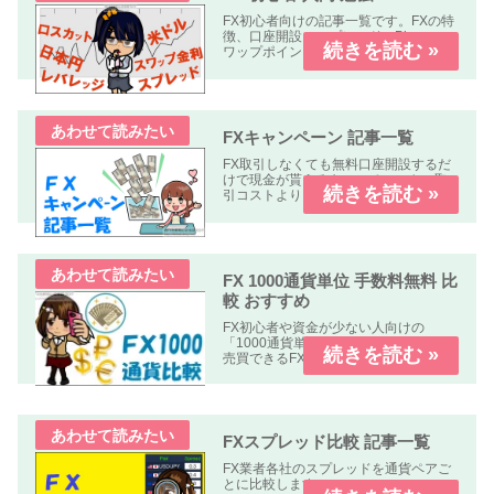
FX初心者向けの記事一覧です。FXの特
徴、口座開設、スプレッド、Pips、ス
ワップポイント、レバレッジ、ロン
グ、ショート、ロット、ロスカットな
どについて解説します、
FXキャンペーン 記事一覧
FX取引しなくても無料口座開設するだ
けで現金が貰えるキャンペーンや、取
引コストよりも貰える金額の方が多い
オトクなキャンペーン中心に掲載して
います。
FX 1000通貨単位 手数料無料 比
較 おすすめ
FX初心者や資金が少ない人向けの
「1000通貨単位以下、手数料無料」で
売買できるFX業者の比較記事です。
FXスプレッド比較 記事一覧
FX業者各社のスプレッドを通貨ペアご
とに比較します。