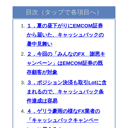
目次（タップで各項目へ）
１．夏の昼下がりにEMCOM証券
から届いた、キャッシュバックの
暑中見舞い
２．今回の「みんなのFX 謝恩キ
ャンペーン」はEMCOM証券の既
存顧客が対象
３．ポジション決済も取引Lotに含
まれるので、キャッシュバック条
件達成は容易
４．ゲリラ豪雨の様なFX業者の
「キャッシュバックキャンペー