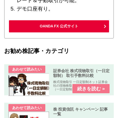
レード＆手動取引が可能。
デモ口座有り。
OANDA FX 公式サイト
お勧め株記事・カテゴリ
証券会社 株式現物取引（一日定
額制） 取引手数料比較
株式現物取引 一日定額制ネット証券会
社の現物株取引の「株式手数料比較表
（一日定額制）」を作成しました。何
れの業者も「パソコン、スマートフォ
ン、タブレット」で簡単に口座開設・
取引可能です。取引手数料 比較表表の
使い方社名クリック（スマホはタッ...
株 投資信託 キャンペーン 記事
一覧