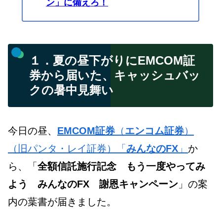
ン」に備えろ！
１．夏の昼下がりにEMCOM証
券から届いた、キャッシュバッ
クの暑中見舞い
今日の昼、
EMCOM証券
（
エンコム証券
）
（旧パンタ・レイ証券）「
みんなのFX
」
か
ら、「
全額信託施行記念 もう一度やってみ
よう みんなのFX 謝恩キャンペーン
」の案
内の葉書が届きました。