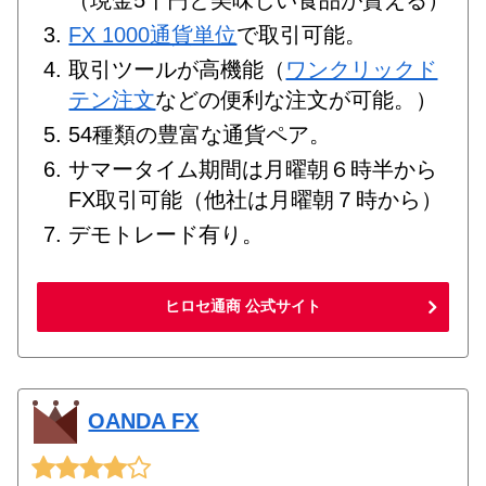
（現金5千円と美味しい食品が貰える）
FX 1000通貨単位
で取引可能。
取引ツールが高機能（
ワンクリックド
テン注文
などの便利な注文が可能。）
54種類の豊富な通貨ペア。
サマータイム期間は月曜朝６時半から
FX取引可能（他社は月曜朝７時から）
デモトレード有り。
ヒロセ通商 公式サイト
OANDA FX