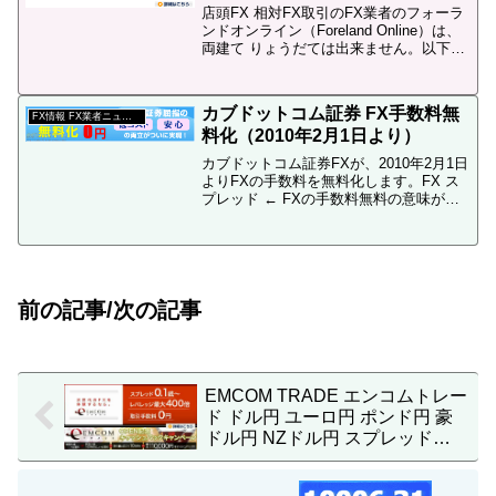
店頭FX 相対FX取引のFX業者のフォーラ
ンドオンライン（Foreland Online）は、
両建て りょうだては出来ません。以下、
フォーランドオンラインのサイトの「よ
くある質問」からの引用です。よくある
質問（フォーランドオンライン一般） ...
カブドットコム証券 FX手数料無
FX情報 FX業者ニュース
料化（2010年2月1日より）
カブドットコム証券FXが、2010年2月1日
よりFXの手数料を無料化します。FX ス
プレッド ← FXの手数料無料の意味が分
からない方は、ここをクリック以下、カ
ブドットコム証券のサイトからの引用で
す。外国為替保証金取引（FX）手数料の
無料化...
前の記事/次の記事
EMCOM TRADE エンコムトレー
ド ドル円 ユーロ円 ポンド円 豪
ドル円 NZドル円 スプレッド常
時固定 スプレッド縮小（2009年
7月1日5:50まで）