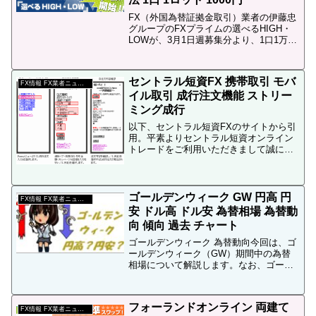
FX（外国為替証拠金取引）業者の伊藤忠
グループのFXプライムの選べるHIGH・
LOWが、3月1日週募集分より、1口1万円
から1,000円に変更されます。「選べる
HIGHLOW」は、為替レートが上がるか
下がるかを「円高コース」又は「円安コ
セントラル短資FX 携帯取引 モバ
ース...
FX情報 FX業者ニュース
イル取引 成行注文機能 ストリー
ミング成行
以下、セントラル短資FXのサイトから引
用。平素よりセントラル短資オンライン
トレードをご利用いただきまして誠にあ
りがとうございます。 さて、セントラル
短資FXでは2008年12月22日(月)より、携
帯サイトの取引メニューに「成行注文」
機能を導...
ゴールデンウィーク GW 円高 円
FX情報 FX業者ニュース
安 ドル高 ドル安 為替相場 為替動
向 傾向 過去 チャート
ゴールデンウィーク 為替動向今回は、ゴ
ールデンウィーク（GW）期間中の為替
相場について解説します。なお、ゴール
デンウィーク 為替市場 FX取引を御覧頂
ければ分かりますが、FXはゴールデンウ
ィーク期間中も取引出来ます。ゴールデ
フォーランドオンライン 両建て
ンウィークは円高...
FX情報 FX業者ニュース