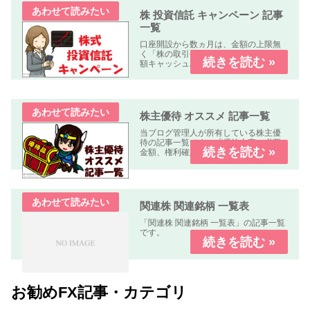
使い方社名クリック（スマホはタッ...
株 投資信託 キャンペーン 記事
一覧
口座開設から数ヵ月は、金額の上限無
く「株の取引手数料が無料」又は「全
額キャッシュバック」のキャンペーン
中心に掲載しています。
株主優待 オススメ 記事一覧
当ブログ管理人が所有している株主優
待の記事一覧です。「優待内容、必要
金額、権利確定日、優待到着日、使用
期限、優待利回り、配当利回り、オス
スメ度」などについて解説します。
関連株 関連銘柄 一覧表
「関連株 関連銘柄 一覧表」の記事一覧
です。
お勧めFX記事・カテゴリ