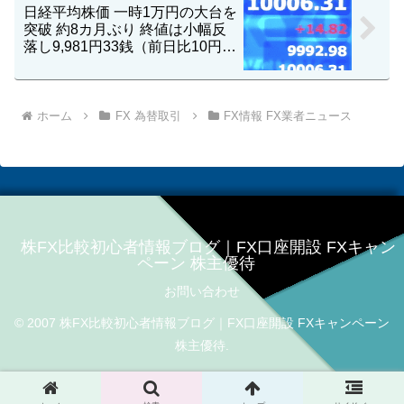
日経平均株価 一時1万円の大台を
突破 約8カ月ぶり 終値は小幅反
落し9,981円33銭（前日比10円
16銭安）
ホーム
FX 為替取引
FX情報 FX業者ニュース
株FX比較初心者情報ブログ｜FX口座開設 FXキャン
ペーン 株主優待
お問い合わせ
© 2007 株FX比較初心者情報ブログ｜FX口座開設 FXキャンペーン
株主優待.