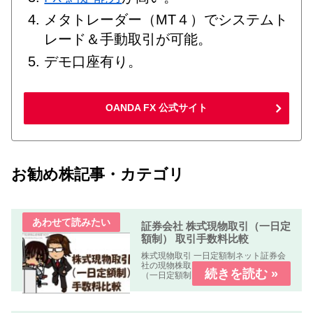
メタトレーダー（MT４）でシステムト
レード＆手動取引が可能。
デモ口座有り。
OANDA FX 公式サイト
お勧め株記事・カテゴリ
証券会社 株式現物取引（一日定
額制） 取引手数料比較
株式現物取引 一日定額制ネット証券会
社の現物株取引の「株式手数料比較表
（一日定額制）」を作成しました。何
れの業者も「パソコン、スマートフォ
ン、タブレット」で簡単に口座開設・
取引可能です。取引手数料 比較表表の