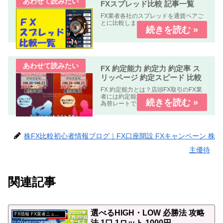
FXスプレッド比較 記事一覧
FX業者各社のスプレッドを通貨ペアご
とに比較します。
FX 約定能力 約定力 約定率 ス
リッページ 約定スピード 比較
FX 約定能力とは？店頭FX取引のFX業
者には約定能力の高いFX業者指定した
為替レートできちんと約定する。約定
能力の低いFX業者指定した為替レート
で約定しない。もしくは約定しにく
い。の２種類の業者が有ります。FX 約
定能力 比較 まとめFX...
株FX比較初心者情報ブログ｜FX口座開設 FXキャンペーン 株
主優待
関連記事
選べるHIGH・LOW 必勝法 攻略
FX情報 FX業者ニュース
法 1口 1ロット 1000円