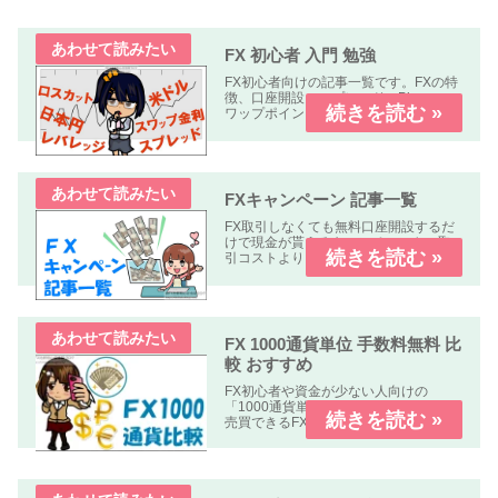
FX 初心者 入門 勉強
FX初心者向けの記事一覧です。FXの特
徴、口座開設、スプレッド、Pips、ス
ワップポイント、レバレッジ、ロン
グ、ショート、ロット、ロスカットな
どについて解説します、
FXキャンペーン 記事一覧
FX取引しなくても無料口座開設するだ
けで現金が貰えるキャンペーンや、取
引コストよりも貰える金額の方が多い
オトクなキャンペーン中心に掲載して
います。
FX 1000通貨単位 手数料無料 比
較 おすすめ
FX初心者や資金が少ない人向けの
「1000通貨単位以下、手数料無料」で
売買できるFX業者の比較記事です。