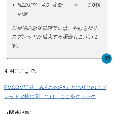
NZDJPY 4.0~変動 ⇒ 3.0銭
固定
※相場の急変動時等には、やむを得ず
スプレッドが拡大する場合もございま
す。
引用ここまで。
EMCOM証券「みんなのFX」と他社とのスプ
レッド比較に関しては、ここをクリック
（関連記事）