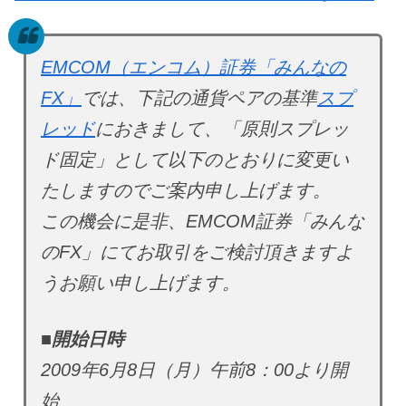
EMCOM（エンコム）証券「みんなの
FX」
では、下記の通貨ペアの基準
スプ
レッド
におきまして、「原則スプレッ
ド固定」として以下のとおりに変更い
たしますのでご案内申し上げます。
この機会に是非、EMCOM証券「みんな
のFX」にてお取引をご検討頂きますよ
うお願い申し上げます。
■開始日時
2009年6月8日（月）午前8：00より開
始