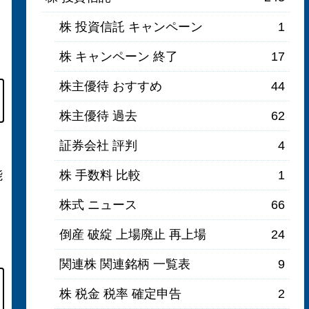
株 投資信託 キャンペーン
1
株 キャンペーン 終了
17
株主優待 おすすめ
44
株主優待 過去
62
証券会社 評判
4
株 手数料 比較
1
能
株式 ニュース
66
倒産 破綻 上場廃止 再上場
24
関連株 関連銘柄 一覧表
9
株 税金 税率 確定申告
2