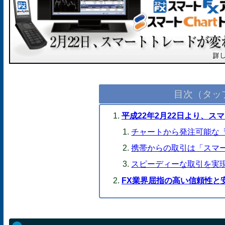
目次（タッ
平成22年2月22日より、ス
チャートから発注可能な
携帯からの取引は「スマ
スピーディーな取引を実現する「A
FX業界屈指の高い信頼性と