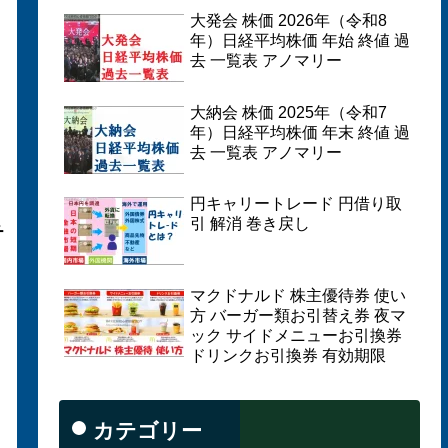
大発会 株価 2026年（令和8
年）日経平均株価 年始 終値 過
去 一覧表 アノマリー
大納会 株価 2025年（令和7
年）日経平均株価 年末 終値 過
去 一覧表 アノマリー
円キャリートレード 円借り取
引 解消 巻き戻し
チ
マクドナルド 株主優待券 使い
方 バーガー類お引替え券 夜マ
ック サイドメニューお引換券
ドリンクお引換券 有効期限
カテゴリー