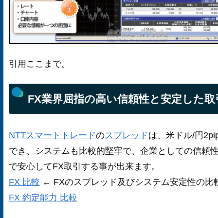
引用ここまで。
FX業界屈指の高い信頼性と安定した取
NTTスマートトレード
の
スプレッド
は、米ドル/円2p
でき、システムも比較的堅牢で、企業としての信頼性
で安心してFX取引する事が出来ます。
FX 比較
← FXのスプレッド及びシステム安定性の比
FX 約定能力 比較