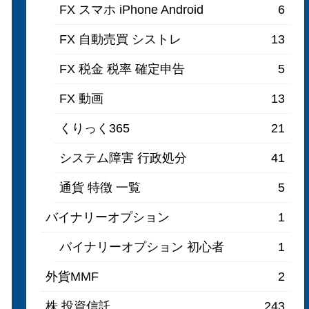
FX スマホ iPhone Android
6
FX 自動売買 シストレ
13
FX 税金 税率 確定申告
5
FX 動画
13
くりっく365
21
システム障害 行政処分
41
通貨 特徴 一覧
5
バイナリーオプション
1
バイナリーオプション 初心者
1
外貨MMF
2
株 投資信託
243