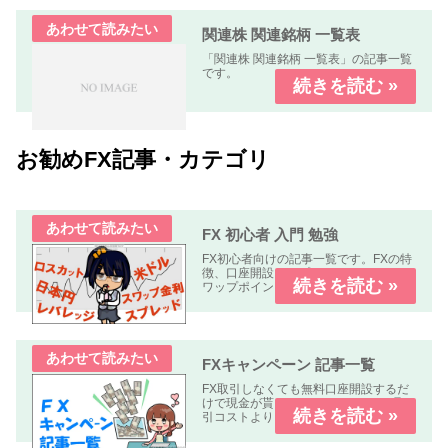
関連株 関連銘柄 一覧表
「関連株 関連銘柄 一覧表」の記事一覧
です。
お勧めFX記事・カテゴリ
FX 初心者 入門 勉強
FX初心者向けの記事一覧です。FXの特
徴、口座開設、スプレッド、Pips、ス
ワップポイント、レバレッジ、ロン
グ、ショート、ロット、ロスカットな
どについて解説します、
FXキャンペーン 記事一覧
FX取引しなくても無料口座開設するだ
けで現金が貰えるキャンペーンや、取
引コストよりも貰える金額の方が多い
オトクなキャンペーン中心に掲載して
います。