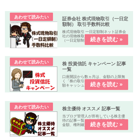
証券会社 株式現物取引（一日定
額制） 取引手数料比較
株式現物取引 一日定額制ネット証券会
社の現物株取引の「株式手数料比較表
（一日定額制）」を作成しました。何
れの業者も「パソコン、スマートフォ
ン、タブレット」で簡単に口座開設・
取引可能です。取引手数料 比較表表の
使い方社名クリック（スマホはタッ...
株 投資信託 キャンペーン 記事
一覧
口座開設から数ヵ月は、金額の上限無
く「株の取引手数料が無料」又は「全
額キャッシュバック」のキャンペーン
中心に掲載しています。
株主優待 オススメ 記事一覧
当ブログ管理人が所有している株主優
待の記事一覧です。「優待内容、必要
金額、権利確定日、優待到着日、使用
期限、優待利回り、配当利回り、オス
スメ度」などについて解説します。