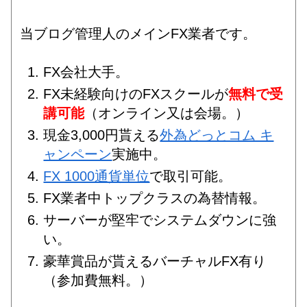
当ブログ管理人のメインFX業者です。
FX会社大手。
FX未経験向けのFXスクールが
無料で受
講可能
（オンライン又は会場。）
現金3,000円貰える
外為どっとコム キ
ャンペーン
実施中。
FX 1000通貨単位
で取引可能。
FX業者中トップクラスの為替情報。
サーバーが堅牢でシステムダウンに強
い。
豪華賞品が貰えるバーチャルFX有り
（参加費無料。）