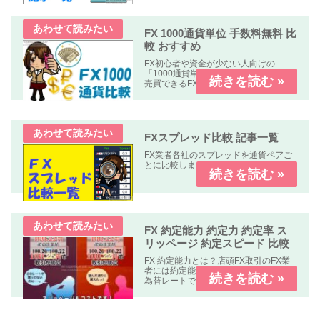
FX 1000通貨単位 手数料無料 比
較 おすすめ
FX初心者や資金が少ない人向けの
「1000通貨単位以下、手数料無料」で
売買できるFX業者の比較記事です。
FXスプレッド比較 記事一覧
FX業者各社のスプレッドを通貨ペアご
とに比較します。
FX 約定能力 約定力 約定率 ス
リッページ 約定スピード 比較
FX 約定能力とは？店頭FX取引のFX業
者には約定能力の高いFX業者指定した
為替レートできちんと約定する。約定
能力の低いFX業者指定した為替レート
で約定しない。もしくは約定しにく
い。の２種類の業者が有ります。FX 約