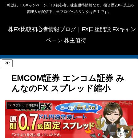
FX比較、FXキャンペーン、FX初心者、株主優待情報など。投資歴20年以上の
管理人が配信中。当ブログへのリンクは自由です。
株FX比較初心者情報ブログ｜FX口座開設 FXキャン
ペーン 株主優待
PR
EMCOM証券 エンコム証券 み
んなのFX スプレッド縮小
FX スプレッド 手数料