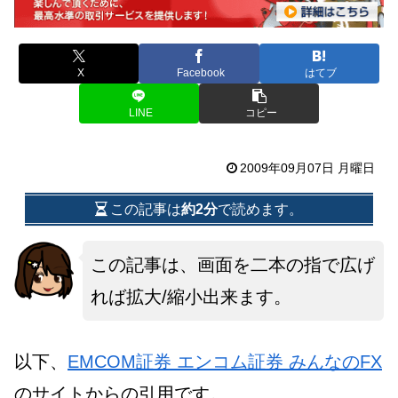
X
Facebook
はてブ
LINE
コピー
2009年09月07日 月曜日
この記事は
約2分
で読めます。
この記事は、画面を二本の指で広げ
れば拡大/縮小出来ます。
以下、
EMCOM証券 エンコム証券 みんなのFX
のサイトからの引用です。