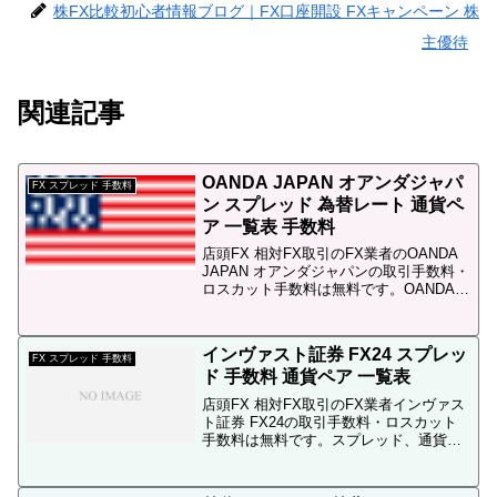
定能力 比較 まとめFX...
株FX比較初心者情報ブログ｜FX口座開設 FXキャンペーン 株
主優待
関連記事
OANDA JAPAN オアンダジャパ
FX スプレッド 手数料
ン スプレッド 為替レート 通貨ペ
ア 一覧表 手数料
店頭FX 相対FX取引のFX業者のOANDA
JAPAN オアンダジャパンの取引手数料・
ロスカット手数料は無料です。OANDA
JAPAN（オアンダジャパン）のスプレッ
ド一覧表は無しOANDA JAPAN オアンダ
ジャパンのスプレッドについ...
インヴァスト証券 FX24 スプレッ
FX スプレッド 手数料
ド 手数料 通貨ペア 一覧表
店頭FX 相対FX取引のFX業者インヴァス
ト証券 FX24の取引手数料・ロスカット
手数料は無料です。スプレッド、通貨ペ
アは以下の通りです。FX スプレッド 比
較 ← インヴァスト証券 FX24と他社との
スプレッド比較はこちら取扱通貨スプレ