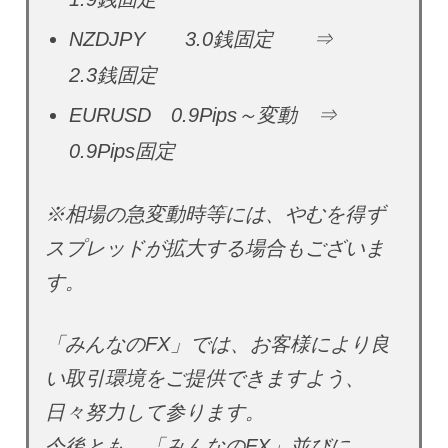
NZDJPY 3.0銭固定 ⇒
2.3銭固定
EURUSD 0.9Pips～変動 ⇒
0.9Pips固定
※相場の急変動時等には、やむを得ず
スプレッドが拡大する場合もございま
す。
「みんなのFX」では、お客様により良
い取引環境をご提供できますよう、
日々努力して参ります。
今後とも、「みんなのFX」並びに