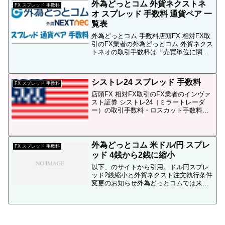
外為どっとコム 外貨ネクストネ
ッ...
FX スプレッド 手数料
オ スプレッド 手数料 通貨ペア 一
覧表
外為どっとコム 手数料店頭FX 相対FX取
引のFX業者の外為どっとコム 外貨ネクス
トネオの取引手数料は「売買単位に関わ
らず無料」です。従って1万通貨単位はも
ちろん、1,000通貨単位の場合も取引手数
料無料です。スプレッド 通貨ペア外為ど
シストレ24 スプレッド 手数料
っと...
FX スプレッド 手数料
店頭FX 相対FX取引のFX業者のインヴァ
スト証券 シストレ24（ミラートレーダ
ー）の取引手数料・ロスカット手数料は
無料です。シストレ24のスプレッド一覧
表は無しシストレ24のスプレッドについ
ですが、手動取引のインヴァスト証券
FX24とは...
外為どっとコム 米ドル/円 スプレ
FX スプレッド 手数料
ッド 4銭から2銭に縮小
以下、のサイトから引用。ドル円スプレ
ッド2銭縮小と外貨ネクスト注文執行条件
変更のお知らせ外為どっとコムでは来た
る2月2日（月）午前7時より、取扱通貨ペ
ア「米ドル／円」取引レートのスプレッ
ド（売値と買値との差）を、従来の「原
則4銭」から「原則...