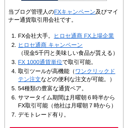
当ブログ管理人の
FXキャンペーン
及びマイ
ナー通貨取引用会社です。
FX会社大手。
ヒロセ通商 FX上場企業
ヒロセ通商 キャンペーン
（現金5千円と美味しい食品が貰える）
FX 1000通貨単位
で取引可能。
取引ツールが高機能（
ワンクリックド
テン注文
などの便利な注文が可能。）
54種類の豊富な通貨ペア。
サマータイム期間は月曜朝６時半から
FX取引可能（他社は月曜朝７時から）
デモトレード有り。