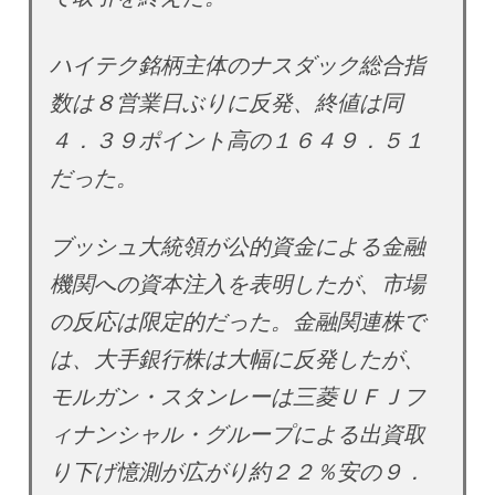
ハイテク銘柄主体のナスダック総合指
数は８営業日ぶりに反発、終値は同
４．３９ポイント高の１６４９．５１
だった。
ブッシュ大統領が公的資金による金融
機関への資本注入を表明したが、市場
の反応は限定的だった。金融関連株で
は、大手銀行株は大幅に反発したが、
モルガン・スタンレーは三菱ＵＦＪフ
ィナンシャル・グループによる出資取
り下げ憶測が広がり約２２％安の９．