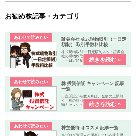
お勧め株記事・カテゴリ
証券会社 株式現物取引（一日定
額制） 取引手数料比較
株式現物取引 一日定額制ネット証券会
社の現物株取引の「株式手数料比較表
（一日定額制）」を作成しました。何
れの業者も「パソコン、スマートフォ
ン、タブレット」で簡単に口座開設・
取引可能です。取引手数料 比較表表の
使い方社名クリック（スマホはタッ...
株 投資信託 キャンペーン 記事
一覧
口座開設から数ヵ月は、金額の上限無
く「株の取引手数料が無料」又は「全
額キャッシュバック」のキャンペーン
中心に掲載しています。
株主優待 オススメ 記事一覧
当ブログ管理人が所有している株主優