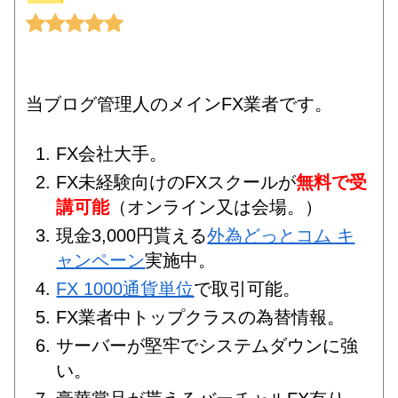
当ブログ管理人のメインFX業者です。
FX会社大手。
FX未経験向けのFXスクールが
無料で受
講可能
（オンライン又は会場。）
現金3,000円貰える
外為どっとコム キ
ャンペーン
実施中。
FX 1000通貨単位
で取引可能。
FX業者中トップクラスの為替情報。
サーバーが堅牢でシステムダウンに強
い。