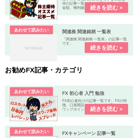
待の記事一覧です。「優待内容、必要
金額、権利確定日、優待到着日、使用
期限、優待利回り、配当利回り、オス
スメ度」などについて解説します。
関連株 関連銘柄 一覧表
「関連株 関連銘柄 一覧表」の記事一覧
です。
お勧めFX記事・カテゴリ
FX 初心者 入門 勉強
FX初心者向けの記事一覧です。FXの特
徴、口座開設、スプレッド、Pips、ス
ワップポイント、レバレッジ、ロン
グ、ショート、ロット、ロスカットな
どについて解説します、
FXキャンペーン 記事一覧