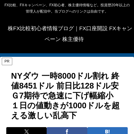
FX比較、FXキャンペーン、FX初心者、株主優待情報など。投資歴20年以上の
管理人が配信中。当ブログへのリンクは自由です。
株FX比較初心者情報ブログ｜FX口座開設 FXキャン
ペーン 株主優待
PR
NYダウ 一時8000ドル割れ 終
値8451ドル 前日比128ドル安
Ｇ7期待で急速に下げ幅縮小
１日の値動きが1000ドルを超
える激しい乱高下