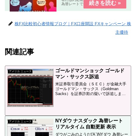
為替レートできちんと約定する。約定
能力の低いFX業者指定した為替レート
で約定しない。もしくは約定しにく
い。の２種類の業者が有ります。FX 約
定能力 比較 まとめFX...
株FX比較初心者情報ブログ｜FX口座開設 FXキャンペーン 株
主優待
関連記事
ゴールドマンショック ゴールド
アメリカ ニュース
マン・サックス訴追
米証券取引委員会（ＳＥＣ）が金融大手
ゴールドマン・サックス（Goldman
Sacks）を証券詐欺の疑いで訴追しまし
た。訴追（そつい）の意味ですが、これ
は「犯罪の被疑者を提起すること」を指
します。投資銀行のゴールドマン・サッ
クスが訴追された...
NYダウ ナスダック 為替レート
アメリカ ニュース
リアルタイム 自動更新 表示
ダウがごみのようだ('A`)NYダウ 為替レー