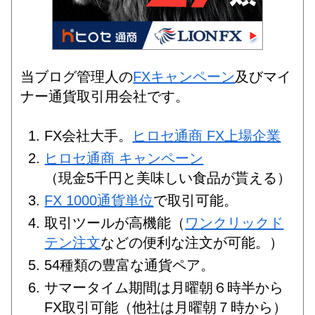
当ブログ管理人の
FXキャンペーン
及びマイ
ナー通貨取引用会社です。
FX会社大手。
ヒロセ通商 FX上場企業
ヒロセ通商 キャンペーン
（現金5千円と美味しい食品が貰える）
FX 1000通貨単位
で取引可能。
取引ツールが高機能（
ワンクリックド
テン注文
などの便利な注文が可能。）
54種類の豊富な通貨ペア。
サマータイム期間は月曜朝６時半から
FX取引可能（他社は月曜朝７時から）