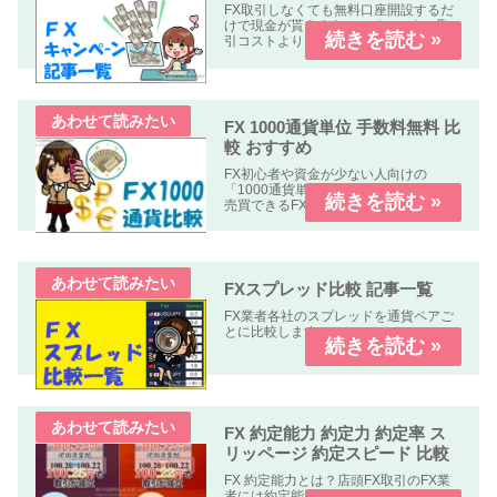
FX取引しなくても無料口座開設するだ
けで現金が貰えるキャンペーンや、取
引コストよりも貰える金額の方が多い
オトクなキャンペーン中心に掲載して
います。
FX 1000通貨単位 手数料無料 比
較 おすすめ
FX初心者や資金が少ない人向けの
「1000通貨単位以下、手数料無料」で
売買できるFX業者の比較記事です。
FXスプレッド比較 記事一覧
FX業者各社のスプレッドを通貨ペアご
とに比較します。
FX 約定能力 約定力 約定率 ス
リッページ 約定スピード 比較
FX 約定能力とは？店頭FX取引のFX業
者には約定能力の高いFX業者指定した