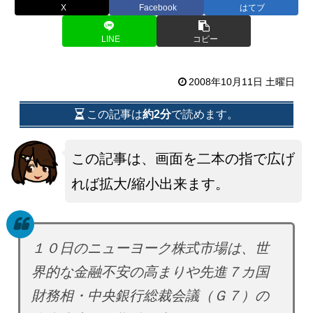
X
Facebook
はてブ
LINE
コピー
2008年10月11日 土曜日
この記事は
約2分
で読めます。
この記事は、画面を二本の指で広げ
れば拡大/縮小出来ます。
１０日のニューヨーク株式市場は、世
界的な金融不安の高まりや先進７カ国
財務相・中央銀行総裁会議（Ｇ７）の