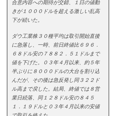
合意内容への期待が交錯、１日の値動
きが１０００ドルを超える激しい乱高
下が続いた。
ダウ工業株３０種平均は取引開始直後
に急落し、一時、前日終値比６９６．
６８ドル安の７８８２．５１ドルまで
値を下げた。０３年４月以来、約５年
半ぶりに８０００ドルの大台を割り込
んだが、その後は急反発し同３２２ド
ル高まで戻した。結局、終値では８営
業日続落、同１２８ドル安の８４５
１．１９ドルと０３年４月以来の安値
で取引を終えた。