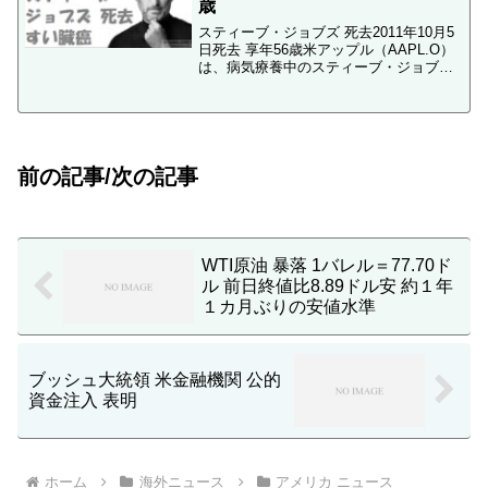
歳
スティーブ・ジョブズ 死去2011年10月5
日死去 享年56歳米アップル（AAPL.O）
は、病気療養中のスティーブ・ジョブズ
取締役会会長が2011年10月5日に死去し
たと発表しました。享年５６歳でした。
ジョブズ氏は現地時間５日午後３時頃
に、...
前の記事/次の記事
WTI原油 暴落 1バレル＝77.70ド
ル 前日終値比8.89ドル安 約１年
１カ月ぶりの安値水準
ブッシュ大統領 米金融機関 公的
資金注入 表明
ホーム
海外ニュース
アメリカ ニュース