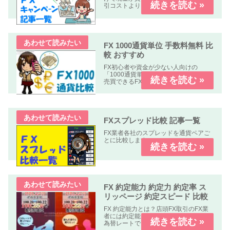
引コストよりも貰える金額の方が多い
オトクなキャンペーン中心に掲載して
います。
FX 1000通貨単位 手数料無料 比
較 おすすめ
FX初心者や資金が少ない人向けの
「1000通貨単位以下、手数料無料」で
売買できるFX業者の比較記事です。
FXスプレッド比較 記事一覧
FX業者各社のスプレッドを通貨ペアご
とに比較します。
FX 約定能力 約定力 約定率 ス
リッページ 約定スピード 比較
FX 約定能力とは？店頭FX取引のFX業
者には約定能力の高いFX業者指定した
為替レートできちんと約定する。約定