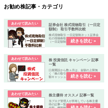
お勧め株記事・カテゴリ
証券会社 株式現物取引（一日定
額制） 取引手数料比較
株式現物取引 一日定額制ネット証券会
社の現物株取引の「株式手数料比較表
（一日定額制）」を作成しました。何
れの業者も「パソコン、スマートフォ
ン、タブレット」で簡単に口座開設・
取引可能です。取引手数料 比較表表の
使い方社名クリック（スマホはタッ...
株 投資信託 キャンペーン 記事
一覧
口座開設から数ヵ月は、金額の上限無
く「株の取引手数料が無料」又は「全
額キャッシュバック」のキャンペーン
中心に掲載しています。
株主優待 オススメ 記事一覧
当ブログ管理人が所有している株主優
待の記事一覧です。「優待内容、必要
金額、権利確定日、優待到着日、使用