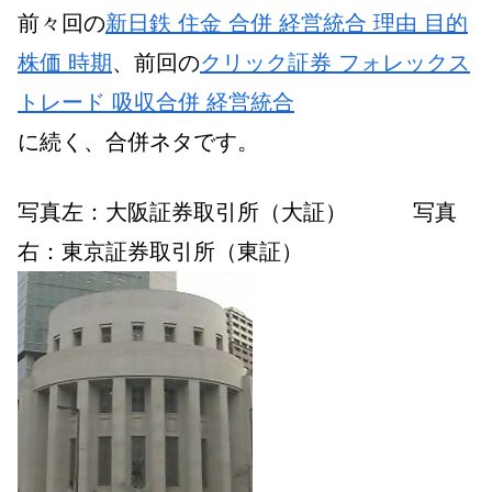
前々回の
新日鉄 住金 合併 経営統合 理由 目的
株価 時期
、前回の
クリック証券 フォレックス
トレード 吸収合併 経営統合
に続く、合併ネタです。
写真左：大阪証券取引所（大証） 写真
右：東京証券取引所（東証）