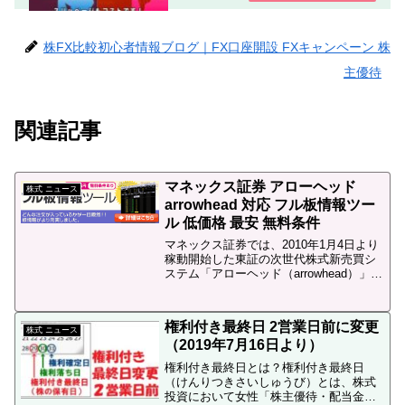
能力の低いFX業者指定した為替レート
で約定しない。もしくは約定しにく
い。の２種類の業者が有ります。FX 約
定能力 比較 まとめFX...
株FX比較初心者情報ブログ｜FX口座開設 FXキャンペーン 株
主優待
関連記事
マネックス証券 アローヘッド
株式 ニュース
arrowhead 対応 フル板情報ツー
ル 低価格 最安 無料条件
マネックス証券では、2010年1月4日より
稼動開始した東証の次世代株式新売買シ
ステム「アローヘッド（arrowhead）」に
対応し、全ての板情報が見れる様になり
ました。マネックス証券の「フル板情報
ツール」の利用料は315円（税込）と安価
権利付き最終日 2営業日前に変更
なう...
株式 ニュース
（2019年7月16日より）
権利付き最終日とは？権利付き最終日
（けんりつきさいしゅうび）とは、株式
投資において女性「株主優待・配当金・