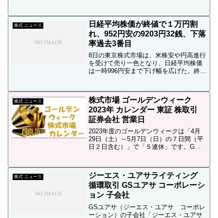
株式分割などの権利を得る為に、株を保
有する必要が有る日を指します。」権利
確定後 いつ売れる？権利付き最終日の翌
日経平均株価が終値で１万円割
営業日は「権利落ち日」と...
株式 ニュース
れ、952円安の9203円32銭、下落
率過去3番目
8日の東京株式市場は、米株安や円高進行
を受けて売り一色となり、日経平均株価
は一時996円安まで下げ幅を広げた。終値
も952円58銭安の9203円32銭と1万円を大
きく割り込み、2003年6月以来の安値水
準となった。下げ率は過去3番目。欧米
株式市場 ゴールデンウィーク
の...
株式 ニュース
2023年 カレンダー 東証 株取引
証券会社 営業日
2023年度のゴールデンウィークは「4月
29日（土）～5月7日（日）の７日間（平
日２日含む）」で「５連休」です。GW
中の土日祝は日本の株式市場は休みです
ジーエス・ユアサライティング
株式 ニュース
循環取引 GSユアサ コーポレーシ
ョン 子会社
GSユアサ（ジーエス・ユアサ コーポレ
ーション）の子会社「ジーエス・ユアサ