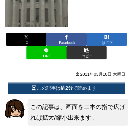
X
Facebook
はてブ
LINE
コピー
2011年03月10日 木曜日
この記事は
約2分
で読めます。
この記事は、画面を二本の指で広げ
れば拡大/縮小出来ます。