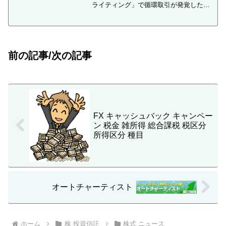
ライティング」で循環取引が発覚したこ
とにより、親会社のGSユアサの9月22日
（月）の株価がストップ安になりまし
た。架空循環取引：ＧＳユアサ子会社、
社員が取引か ７５億...
前の記事/次の記事
FX キャッシュバック キャンペー
ン 税金 雑所得 総合課税 税区分
所得区分 種目
オートチャーティスト
ホーム
株 投資信託
株式 ニュース