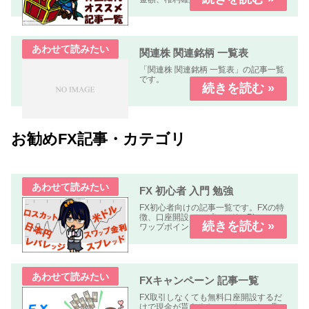
期限、優待利回り、配当利回り、オス
スメ度」などについて解説します。
関連株 関連銘柄 一覧表
「関連株 関連銘柄 一覧表」の記事一覧
です。
お勧めFX記事・カテゴリ
FX 初心者 入門 勉強
FX初心者向けの記事一覧です。FXの特
徴、口座開設、スプレッド、Pips、ス
ワップポイント、レバレッジ、ロン
グ、ショート、ロット、ロスカットな
どについて解説します、
FXキャンペーン 記事一覧
FX取引しなくても無料口座開設するだ
けで現金が貰えるキャンペーンや、取