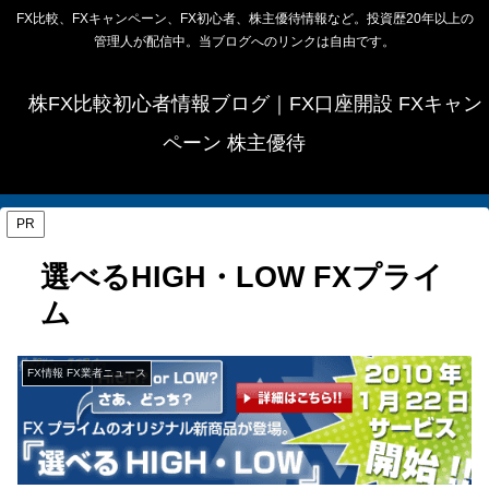
FX比較、FXキャンペーン、FX初心者、株主優待情報など。投資歴20年以上の
管理人が配信中。当ブログへのリンクは自由です。
株FX比較初心者情報ブログ｜FX口座開設 FXキャン
ペーン 株主優待
PR
選べるHIGH・LOW FXプライ
ム
FX情報 FX業者ニュース