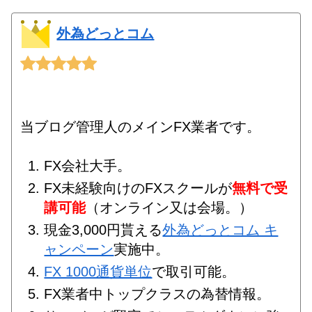
外為どっとコム
当ブログ管理人のメインFX業者です。
FX会社大手。
FX未経験向けのFXスクールが
無料で受
講可能
（オンライン又は会場。）
現金3,000円貰える
外為どっとコム キ
ャンペーン
実施中。
FX 1000通貨単位
で取引可能。
FX業者中トップクラスの為替情報。