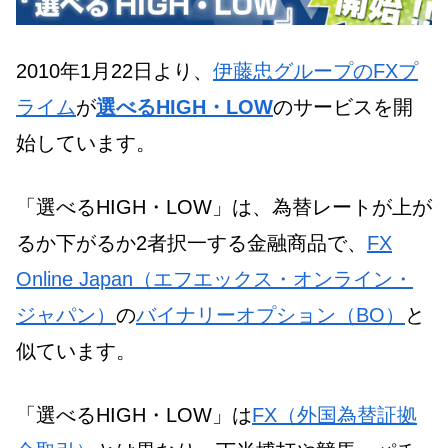
2010年1月22日より、
伊藤忠グループのFXプ
ライム
が
選べるHIGH・LOW
のサービスを開
始しています。
「選べるHIGH・LOW」は、為替レートが上が
るか下がるか2者択一する金融商品で、
FX
Online Japan（エフエックス・オンライン・
ジャパン）
の
バイナリーオプション（BO）
と
似ています。
「選べるHIGH・LOW」は
FX（外国為替証拠