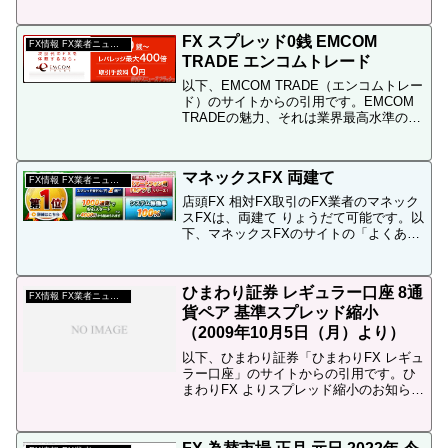
FX スプレッド0銭 EMCOM
FX情報 FX業者ニュース
TRADE エンコムトレード
以下、EMCOM TRADE（エンコムトレー
ド）のサイトからの引用です。EMCOM
TRADEの魅力、それは業界最高水準のサ
ービススペック原則固定でキャンペーン
を実施して参りました「EMCOM
TRADE」のスプレッド企画が、キャンペ
マネックスFX 両建て
ーンで...
FX情報 FX業者ニュース
店頭FX 相対FX取引のFX業者のマネック
スFXは、両建て りょうだて可能です。以
下、マネックスFXのサイトの「よくある
ご質問」からの引用です。両建て(同じ通
貨で売りと買いのポジションを同時に持
つこと)はできますか？更新日：2012年3
ひまわり証券 レギュラー口座 8通
月1...
FX情報 FX業者ニュース
貨ペア 基準スプレッド縮小
（2009年10月5日（月）より）
以下、ひまわり証券「ひまわりFX レギュ
ラー口座」のサイトからの引用です。ひ
まわりFX よりスプレッド縮小のお知らせ
ユーロ/円、豪ドル/円など８通貨ペアのス
プレッドを縮小ひまわり証券（東京都港
区、代表取締役 山地一郎、ひまわりホー