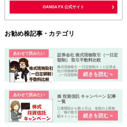
OANDA FX 公式サイト
お勧め株記事・カテゴリ
証券会社 株式現物取引（一日定
額制） 取引手数料比較
株式現物取引 一日定額制ネット証券会
社の現物株取引の「株式手数料比較表
（一日定額制）」を作成しました。何
れの業者も「パソコン、スマートフォ
ン、タブレット」で簡単に口座開設・
取引可能です。取引手数料 比較表表の
使い方社名クリック（スマホはタッ...
株 投資信託 キャンペーン 記事
一覧
口座開設から数ヵ月は、金額の上限無
く「株の取引手数料が無料」又は「全
額キャッシュバック」のキャンペーン
中心に掲載しています。