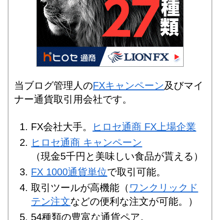
当ブログ管理人の
FXキャンペーン
及びマイ
ナー通貨取引用会社です。
FX会社大手。
ヒロセ通商 FX上場企業
ヒロセ通商 キャンペーン
（現金5千円と美味しい食品が貰える）
FX 1000通貨単位
で取引可能。
取引ツールが高機能（
ワンクリックド
テン注文
などの便利な注文が可能。）
54種類の豊富な通貨ペア。