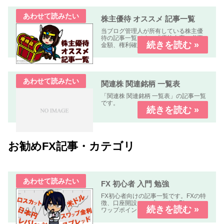
株主優待 オススメ 記事一覧
当ブログ管理人が所有している株主優
待の記事一覧です。「優待内容、必要
金額、権利確定日、優待到着日、使用
期限、優待利回り、配当利回り、オス
スメ度」などについて解説します。
関連株 関連銘柄 一覧表
「関連株 関連銘柄 一覧表」の記事一覧
です。
お勧めFX記事・カテゴリ
FX 初心者 入門 勉強
FX初心者向けの記事一覧です。FXの特
徴、口座開設、スプレッド、Pips、ス
ワップポイント、レバレッジ、ロン
グ、ショート、ロット、ロスカットな