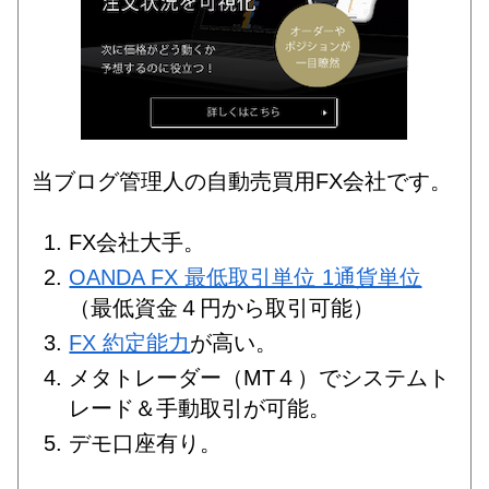
当ブログ管理人の自動売買用FX会社です。
FX会社大手。
OANDA FX 最低取引単位 1通貨単位
（最低資金４円から取引可能）
FX 約定能力
が高い。
メタトレーダー（MT４）でシステムト
レード＆手動取引が可能。
デモ口座有り。