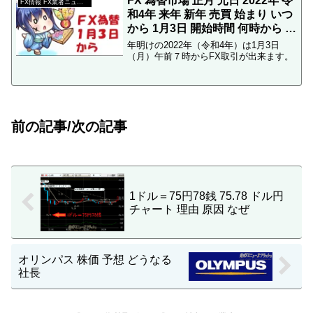
FX 為替市場 正月 元日 2022年 令
ルディング...
FX情報 FX業者ニュース
和4年 来年 新年 売買 始まり いつ
から 1月3日 開始時間 何時から 午
前７時
年明けの2022年（令和4年）は1月3日
（月）午前７時からFX取引が出来ます。
前の記事/次の記事
1ドル＝75円78銭 75.78 ドル円
チャート 理由 原因 なぜ
オリンパス 株価 予想 どうなる
社長