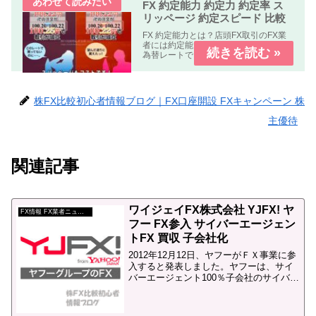
FX 約定能力 約定力 約定率 ス
リッページ 約定スピード 比較
FX 約定能力とは？店頭FX取引のFX業
者には約定能力の高いFX業者指定した
為替レートできちんと約定する。約定
能力の低いFX業者指定した為替レート
で約定しない。もしくは約定しにく
い。の２種類の業者が有ります。FX 約
定能力 比較 まとめFX...
株FX比較初心者情報ブログ｜FX口座開設 FXキャンペーン 株
主優待
関連記事
ワイジェイFX株式会社 YJFX! ヤ
FX情報 FX業者ニュース
フー FX参入 サイバーエージェン
トFX 買収 子会社化
2012年12月12日、ヤフーがＦＸ事業に参
入すると発表しました。ヤフーは、サイ
バーエージェント100％子会社のサイバー
エージェントFXの全株式を2013年1月末
に約210億円で買収して完全子会社化し、
FX事業に参入します。FXサービスの名...