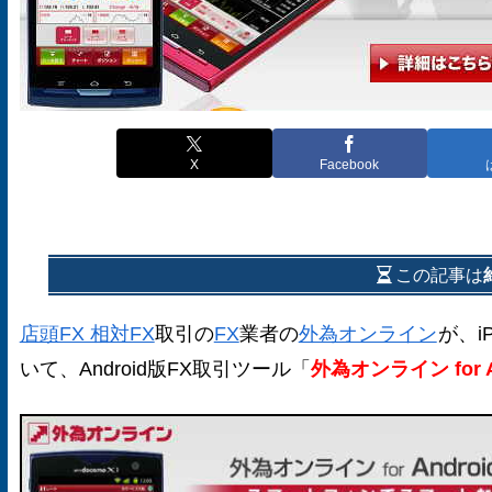
X
Facebook
この記事は
店頭FX 相対FX
取引の
FX
業者の
外為オンライン
が、i
いて、Android版FX取引ツール「
外為オンライン for A