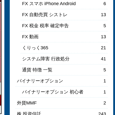
FX スマホ iPhone Android
6
FX 自動売買 シストレ
13
FX 税金 税率 確定申告
5
FX 動画
13
くりっく365
21
システム障害 行政処分
41
通貨 特徴 一覧
5
バイナリーオプション
1
バイナリーオプション 初心者
1
外貨MMF
2
株 投資信託
243