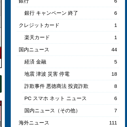
銀行
6
銀行 キャンペーン 終了
6
クレジットカード
1
楽天カード
1
国内ニュース
44
経済 金融
5
地震 津波 災害 停電
18
詐欺事件 悪徳商法 投資詐欺
8
PC スマホ ネット ニュース
6
国内ニュース（その他）
7
海外ニュース
111