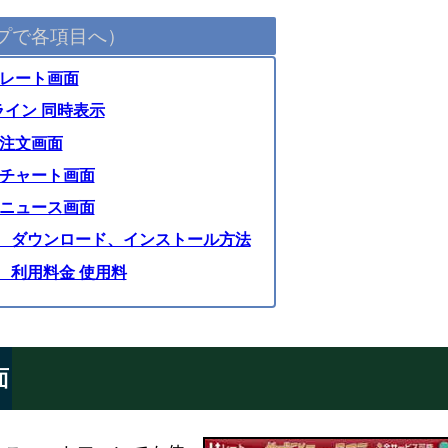
プで各項目へ）
d レート画面
ライン 同時表示
d 注文画面
id チャート画面
id ニュース画面
roid ダウンロード、インストール方法
id 利用料金 使用料
面