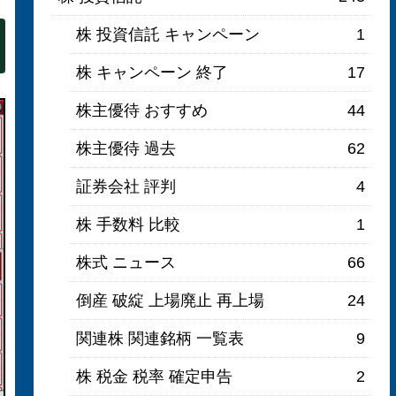
株 投資信託 キャンペーン
1
株 キャンペーン 終了
17
株主優待 おすすめ
44
株主優待 過去
62
証券会社 評判
4
株 手数料 比較
1
株式 ニュース
66
倒産 破綻 上場廃止 再上場
24
関連株 関連銘柄 一覧表
9
株 税金 税率 確定申告
2