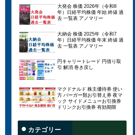
大発会 株価 2026年（令和8
年）日経平均株価 年始 終値 過
去 一覧表 アノマリー
大納会 株価 2025年（令和7
年）日経平均株価 年末 終値 過
去 一覧表 アノマリー
円キャリートレード 円借り取
引 解消 巻き戻し
マクドナルド 株主優待券 使い
方 バーガー類お引替え券 夜マ
ック サイドメニューお引換券
ドリンクお引換券 有効期限
カテゴリー