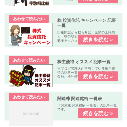
れの業者も「パソコン、スマートフォ
ン、タブレット」で簡単に口座開設・
取引可能です。取引手数料 比較表表の
使い方社名クリック（スマホはタッ...
株 投資信託 キャンペーン 記事
一覧
口座開設から数ヵ月は、金額の上限無
く「株の取引手数料が無料」又は「全
額キャッシュバック」のキャンペーン
中心に掲載しています。
株主優待 オススメ 記事一覧
当ブログ管理人が所有している株主優
待の記事一覧です。「優待内容、必要
金額、権利確定日、優待到着日、使用
期限、優待利回り、配当利回り、オス
スメ度」などについて解説します。
関連株 関連銘柄 一覧表
「関連株 関連銘柄 一覧表」の記事一覧
です。