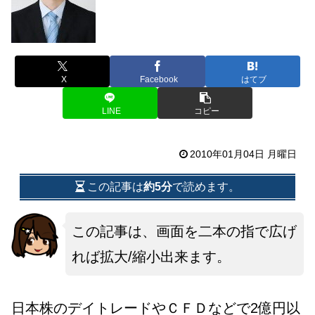
X
Facebook
はてブ
LINE
コピー
2010年01月04日 月曜日
この記事は
約5分
で読めます。
この記事は、画面を二本の指で広げ
れば拡大/縮小出来ます。
日本株のデイトレードやＣＦＤなどで2億円以