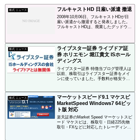
フルキャストHD 日雇い派遣 撤退
株式 ニュース
2008年10月06日、フルキャストHDが日
雇い派遣から撤退すると発表しました。
フルキャストHDは、廃業したグッドウィ
ル同様、日雇い派遣の大手です。フルキ
ャストホールディングス <4848> が値幅
制限の下限となる前日比2,000円（14....
ライブスター証券 ライブドア証
株式 ニュース
券 ホリエモン 堀江貴文 ISホール
ディングス
ライブスター証券 特徴当ブログ管理人は
以前、株取引はライブスター証券をメイ
ンに使っていました。手数料が格安ライ
ブスター証券は手数料が非常に安く、ス
キャルピング、スイングトレード、長期
投資株の優待ゲットでも重宝する業者で
マーケットスピード9.1 マケスピ
す。ライブスター証券の...
株式 ニュース
MarketSpeed Windows7 64ビッ
ト版 対応
楽天証券のMarket Speed マーケットスピ
ード マケスピは、株取引・日経225先物
取引・FXなどに対応したトレーディング
ソフトで、ジェイコム男BNF氏が株取引
に利用しているトレーディングソフトと