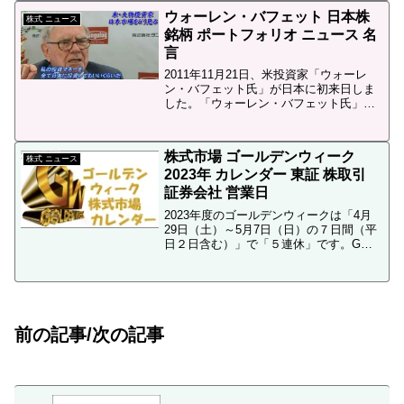
しても有名です。そのマーケットスピー
ウォーレン・バフェット 日本株
ド...
株式 ニュース
銘柄 ポートフォリオ ニュース 名
言
2011年11月21日、米投資家「ウォーレ
ン・バフェット氏」が日本に初来日しま
した。「ウォーレン・バフェット氏」
は、ジム・ロジャーズ、ジョージ・ソロ
スと並ぶ世界３大投資家として知られ、
世界最大の投資持株会社「バークシャ
株式市場 ゴールデンウィーク
ー・ハサウェイ」の会長...
株式 ニュース
2023年 カレンダー 東証 株取引
証券会社 営業日
2023年度のゴールデンウィークは「4月
29日（土）～5月7日（日）の７日間（平
日２日含む）」で「５連休」です。GW
中の土日祝は日本の株式市場は休みです
前の記事/次の記事