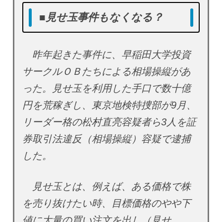
■見せ玉事件もなくなる？
昨年起きた事件に、早稲田大学投資
サークルＯＢたちによる相場操縦があ
った。見せ玉を利用した手口で数十億
円を荒稼ぎし、東京地検特捜部が9月、
リーダー格の松村直亮容疑者ら3人を証
券取引法違反（相場操縦）容疑で逮捕
した。
見せ玉とは、例えば、ある価格で株
を売り抜けたい時、目標価格のやや下
値に大量の買い注文を出し（見せ