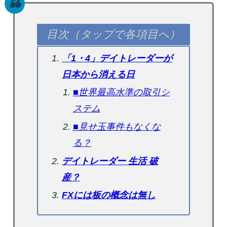
目次（タップで各項目へ）
「1・4」デイトレーダーが
日本から消える日
■世界最高水準の取引シ
ステム
■見せ玉事件もなくな
る？
デイトレーダー 生活 破
産？
FXには板の概念は無し