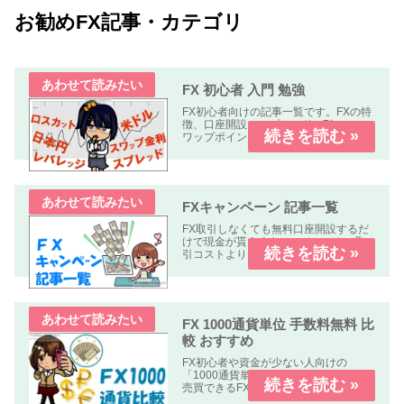
お勧めFX記事・カテゴリ
FX 初心者 入門 勉強
FX初心者向けの記事一覧です。FXの特
徴、口座開設、スプレッド、Pips、ス
ワップポイント、レバレッジ、ロン
グ、ショート、ロット、ロスカットな
どについて解説します、
FXキャンペーン 記事一覧
FX取引しなくても無料口座開設するだ
けで現金が貰えるキャンペーンや、取
引コストよりも貰える金額の方が多い
オトクなキャンペーン中心に掲載して
います。
FX 1000通貨単位 手数料無料 比
較 おすすめ
FX初心者や資金が少ない人向けの
「1000通貨単位以下、手数料無料」で
売買できるFX業者の比較記事です。