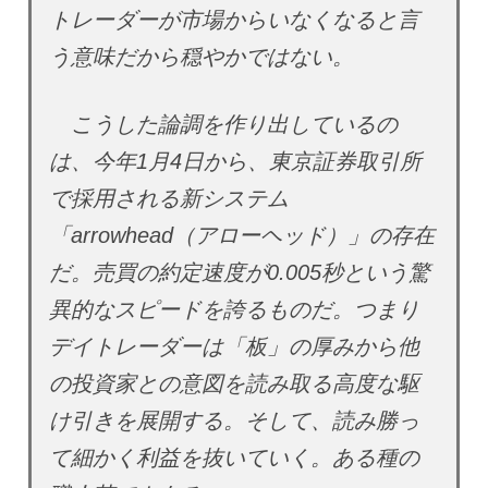
トレーダーが市場からいなくなると言
う意味だから穏やかではない。
こうした論調を作り出しているの
は、今年1月4日から、東京証券取引所
で採用される新システム
「arrowhead（アローヘッド）」の存在
だ。売買の約定速度が0.005秒という驚
異的なスピードを誇るものだ。つまり
デイトレーダーは「板」の厚みから他
の投資家との意図を読み取る高度な駆
け引きを展開する。そして、読み勝っ
て細かく利益を抜いていく。ある種の