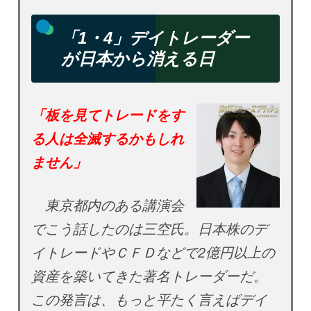
「1・4」デイトレーダー
が日本から消える日
「板を見てトレードをす
る人は全滅するかもしれ
ません」
東京都内のある講演会
でこう話したのは三空氏。日本株のデ
イトレードやＣＦＤなどで2億円以上の
資産を築いてきた著名トレーダーだ。
この発言は、もっと平たく言えばデイ