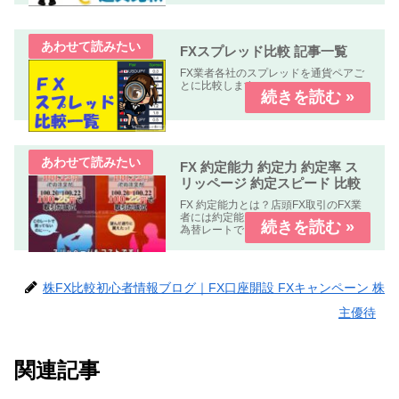
FXスプレッド比較 記事一覧
FX業者各社のスプレッドを通貨ペアご
とに比較します。
FX 約定能力 約定力 約定率 ス
リッページ 約定スピード 比較
FX 約定能力とは？店頭FX取引のFX業
者には約定能力の高いFX業者指定した
為替レートできちんと約定する。約定
能力の低いFX業者指定した為替レート
で約定しない。もしくは約定しにく
い。の２種類の業者が有ります。FX 約
定能力 比較 まとめFX...
株FX比較初心者情報ブログ｜FX口座開設 FXキャンペーン 株
主優待
関連記事