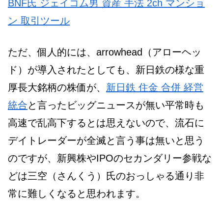
BNF氏 ジェイコム男 資産 手法 2ch マンショ
ン 取引ツール
ただ、個人的には、arrowhead（アローヘッ
ド）が導入されたとしても、新日鉄の様な重
厚長大銘柄の株価が、
新日鉄 住金 合併 経営
統合
と言ったビッグニュースが無い平常時も
高速で乱高下するとは思えないので、流石に
デイトレーダーが全滅と言う事は無いと思う
のですが、新興株やIPOのセカンダリー参戦な
どは三空（さんくう）氏のおっしゃる通り非
常に難しくなると思われます。