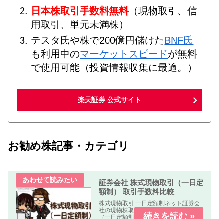
日本株取引手数料無料
（現物取引、信
用取引、単元未満株）
テスタ氏や株で200億円儲けた
BNF氏
も利用中の
マーケットスピード
が無料
で使用可能（投資情報収集に最適。）
楽天証券 公式サイト
お勧め株記事・カテゴリ
証券会社 株式現物取引（一日定
額制） 取引手数料比較
株式現物取引 一日定額制ネット証券会
社の現物株取引の「株式手数料比較表
（一日定額制）」を作成しました。何