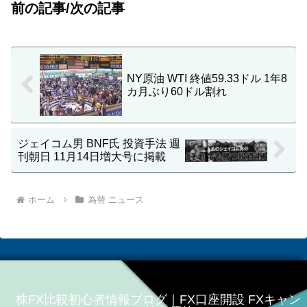
前の記事/次の記事
NY原油 WTI 終値59.33ドル 1年8
カ月ぶり60ドル割れ
ジェイコム男 BNF氏 投資手法 週
刊朝日 11月14日増大号に掲載
ホーム
為替 ニュース
株FX比較初心者情報ブログ｜FX口座開設 FXキャン