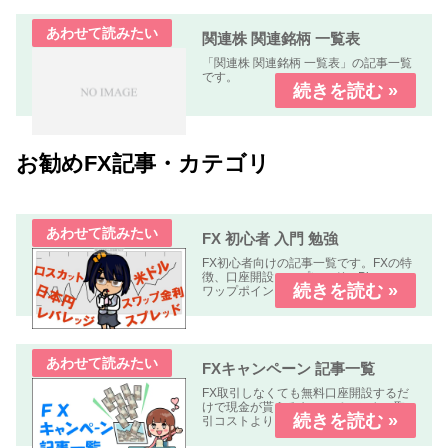
関連株 関連銘柄 一覧表
「関連株 関連銘柄 一覧表」の記事一覧
です。
お勧めFX記事・カテゴリ
FX 初心者 入門 勉強
FX初心者向けの記事一覧です。FXの特
徴、口座開設、スプレッド、Pips、ス
ワップポイント、レバレッジ、ロン
グ、ショート、ロット、ロスカットな
どについて解説します、
FXキャンペーン 記事一覧
FX取引しなくても無料口座開設するだ
けで現金が貰えるキャンペーンや、取
引コストよりも貰える金額の方が多い
オトクなキャンペーン中心に掲載して