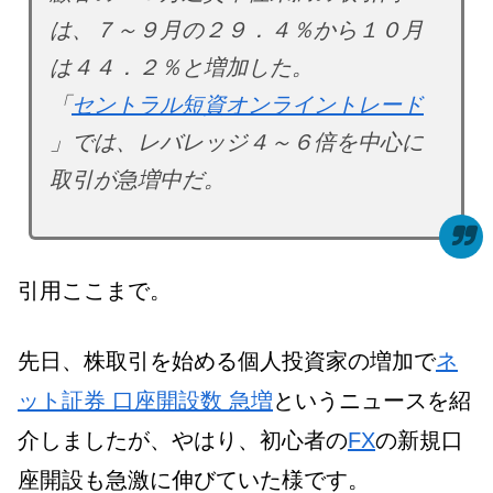
は、７～９月の２９．４％から１０月
は４４．２％と増加した。
「
セントラル短資オンライントレード
」では、レバレッジ４～６倍を中心に
取引が急増中だ。
引用ここまで。
先日、株取引を始める個人投資家の増加で
ネ
ット証券 口座開設数 急増
というニュースを紹
介しましたが、やはり、初心者の
FX
の新規口
座開設も急激に伸びていた様です。