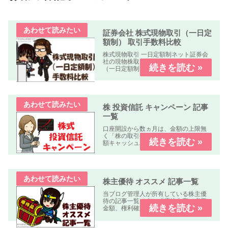
証券会社 株式現物取引（一日定
額制） 取引手数料比較
株式現物取引 一日定額制ネット証券会
社の現物株取引の「株式手数料比較表
（一日定額制）」を作成しました。何
れの業者も「パソコン、スマートフォ
ン、タブレット」で簡単に口座開設・
取引可能です。取引手数料 比較表表の
使い方社名クリック（スマホはタッ...
株 投資信託 キャンペーン 記事
一覧
口座開設から数ヵ月は、金額の上限無
く「株の取引手数料が無料」又は「全
額キャッシュバック」のキャンペーン
中心に掲載しています。
株主優待 オススメ 記事一覧
当ブログ管理人が所有している株主優
待の記事一覧です。「優待内容、必要
金額、権利確定日、優待到着日、使用
期限、優待利回り、配当利回り、オス
スメ度」などについて解説します。