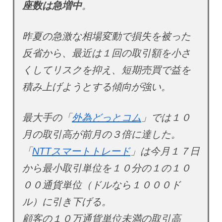
座数は急増中
。
昨夏の急激な相場変動で損失を被った
反省から、最近は１回の取引額を小さ
くしてリスクを抑え、短期売買で益を
積み上げようとする傾向が強い。
最大手の「
外為どっとコム
」では１０
月の取引高が前月の３倍に達した。
「
NTTスマートトレード
」は今月１７日
から最小取引単位を１０分の１の１０
００通貨単位（ドルなら１０００ド
ル）に引き下げる。
顧客の１０万通貨単位未満の取引高