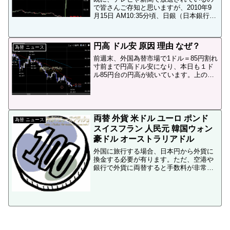
で皆さんご存知と思いますが、2010年9
月15日 AM10:35分頃、日銀（日本銀行）
が6年半ぶりに、単独介入で為替介入を実
行しました。日銀による介入の結果、ド
ル/円は82円台から85円台、ユーロ/円は
円高 ドル安 原因 理由 なぜ？
1...
為替 ニュース
前週末、外国為替市場で1ドル＝85円割れ
寸前まで円高ドル安になり、本日も１ド
ル85円台の円高が続いています。上のチ
ャート画像はFX業者のの「FXチャート
GOLD」で表示した2010年5月からの米ド
ル円の日足チャートです。FXチャート
GOLD...
両替 外貨 米ドル ユーロ ポンド
為替 ニュース
スイスフラン 人民元 韓国ウォン
豪ドル オーストラリアドル
外国に旅行する場合、日本円から外貨に
換金する必要が有ります。ただ、空港や
銀行で外貨に両替すると手数料が非常に
高くつきます。銀行は１ドルに２円の手
数料がかかってしまいますし、空港も外
貨両替のレートがかなり悪いです。FXで
外貨両替をすれば銀行や...