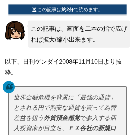
この記事は
約2分
で読めます。
この記事は、画面を二本の指で広げ
れば拡大/縮小出来ます。
以下、日刊ゲンダイ2008年11月10日より抜
粋。
世界金融危機を背景に「最強の通貨」
とされる円で割安な通貨を買って為替
差益を狙う
外貨預金感覚
で参入する個
人投資家が目立ち、
ＦＸ各社の新規口