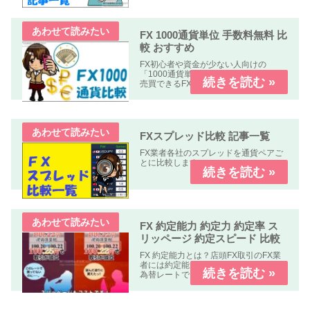
います。
FX 1000通貨単位 手数料無料 比
較 おすすめ
FX初心者や資金が少ない人向けの
「1000通貨単位以下、手数料無料」で
売買できるFX業者の比較記事です。
FXスプレッド比較 記事一覧
FX業者各社のスプレッドを通貨ペアご
とに比較します。
FX 約定能力 約定力 約定率 ス
リッページ 約定スピード 比較
FX 約定能力とは？店頭FX取引のFX業
者には約定能力の高いFX業者指定した
為替レートできちんと約定する。約定
能力の低いFX業者指定した為替レート
で約定しない。もしくは約定しにく
い。の２種類の業者が有ります。FX 約