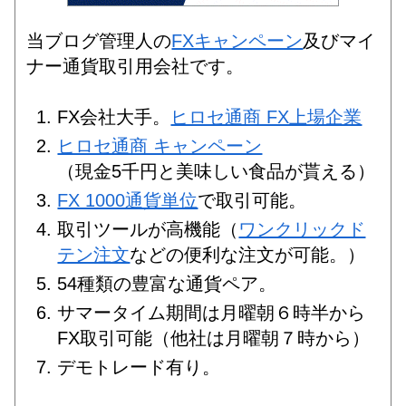
当ブログ管理人の
FXキャンペーン
及びマイ
ナー通貨取引用会社です。
FX会社大手。
ヒロセ通商 FX上場企業
ヒロセ通商 キャンペーン
（現金5千円と美味しい食品が貰える）
FX 1000通貨単位
で取引可能。
取引ツールが高機能（
ワンクリックド
テン注文
などの便利な注文が可能。）
54種類の豊富な通貨ペア。
サマータイム期間は月曜朝６時半から
FX取引可能（他社は月曜朝７時から）
デモトレード有り。