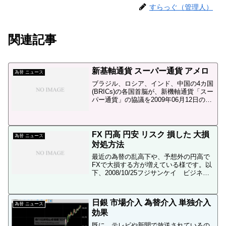
定能力 比較 まとめFX...
すらっぐ（管理人）
関連記事
新基軸通貨 スーパー通貨 アメロ
為替 ニュース
ブラジル、ロシア、インド、中国の4カ国
(BRICs)の各国首脳が、新機軸通貨「スー
パー通貨」の協議を2009年06月12日の首
脳会談で行う様です。以下、6月12日大紀
元より一部抜粋です米ドルに変わる新基
軸通貨誕生か BRICｓ首脳が16日に...
FX 円高 円安 リスク 損した 大損
為替 ニュース
対処方法
最近の為替の乱高下や、予想外の円高で
FXで大損する方が増えている様です。以
下、2008/10/25フジサンケイ ビジネス
アイからの引用です。「下げ異常」「損
切りの日々」 FX投資家、円急騰に悲痛激
変する外為相場を背景に、FXが注目され
日銀 市場介入 為替介入 単独介入
ている...
為替 ニュース
効果
既に、テレビや新聞で放送されているの