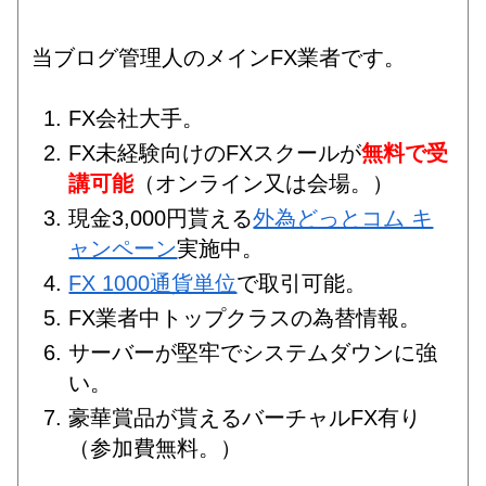
当ブログ管理人のメインFX業者です。
FX会社大手。
FX未経験向けのFXスクールが
無料で受
講可能
（オンライン又は会場。）
現金3,000円貰える
外為どっとコム キ
ャンペーン
実施中。
FX 1000通貨単位
で取引可能。
FX業者中トップクラスの為替情報。
サーバーが堅牢でシステムダウンに強
い。
豪華賞品が貰えるバーチャルFX有り
（参加費無料。）