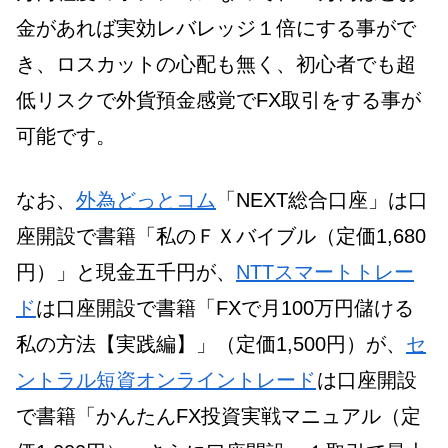
金があれば実効レバレッジ１倍にする事がで
き、ロスカットの心配も無く、初心者でも超
低リスクで外貨預金感覚でFX取引をする事が
可能です。
なお、
外為どっとコム
「NEXT総合口座」は口
座開設で書籍「私のＦＸバイブル（定価1,680
円）」と現金五千円が、
NTTスマートトレー
ド
は口座開設で書籍「FXで月100万円儲ける
私の方法【実践編】」（定価1,500円）が、
セ
ントラル短資オンライントレード
は口座開設
で書籍「かんたんFX投資実戦マニュアル（定