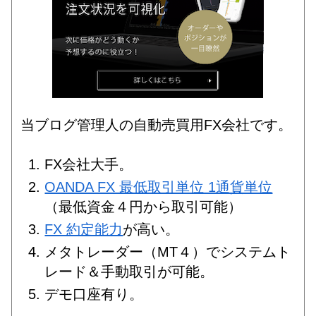
当ブログ管理人の自動売買用FX会社です。
FX会社大手。
OANDA FX 最低取引単位 1通貨単位
（最低資金４円から取引可能）
FX 約定能力
が高い。
メタトレーダー（MT４）でシステムト
レード＆手動取引が可能。
デモ口座有り。