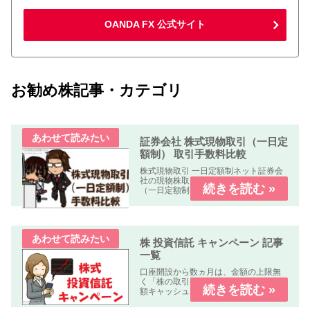
OANDA FX 公式サイト
お勧め株記事・カテゴリ
証券会社 株式現物取引（一日定
額制） 取引手数料比較
株式現物取引 一日定額制ネット証券会
社の現物株取引の「株式手数料比較表
（一日定額制）」を作成しました。何
れの業者も「パソコン、スマートフォ
ン、タブレット」で簡単に口座開設・
取引可能です。取引手数料 比較表表の
使い方社名クリック（スマホはタッ...
株 投資信託 キャンペーン 記事
一覧
口座開設から数ヵ月は、金額の上限無
く「株の取引手数料が無料」又は「全
額キャッシュバック」のキャンペーン
中心に掲載しています。