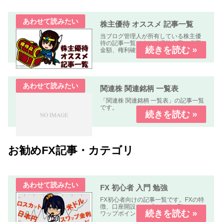
株主優待 オススメ 記事一覧
当ブログ管理人が所有している株主優
待の記事一覧です。「優待内容、必要
金額、権利確定日、優待到着日、使用
期限、優待利回り、配当利回り、オス
スメ度」などについて解説します。
関連株 関連銘柄 一覧表
「関連株 関連銘柄 一覧表」の記事一覧
です。
お勧めFX記事・カテゴリ
FX 初心者 入門 勉強
FX初心者向けの記事一覧です。FXの特
徴、口座開設、スプレッド、Pips、ス
ワップポイント、レバレッジ、ロン
グ、ショート、ロット、ロスカットな