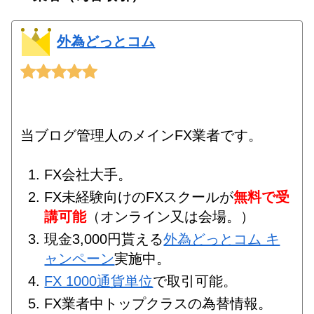
外為どっとコム
当ブログ管理人のメインFX業者です。
FX会社大手。
FX未経験向けのFXスクールが
無料で受
講可能
（オンライン又は会場。）
現金3,000円貰える
外為どっとコム キ
ャンペーン
実施中。
FX 1000通貨単位
で取引可能。
FX業者中トップクラスの為替情報。