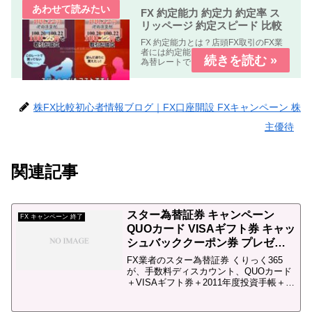
FX 約定能力 約定力 約定率 ス
リッページ 約定スピード 比較
FX 約定能力とは？店頭FX取引のFX業
者には約定能力の高いFX業者指定した
為替レートできちんと約定する。約定
能力の低いFX業者指定した為替レート
で約定しない。もしくは約定しにく
い。の２種類の業者が有ります。FX 約
定能力 比較 まとめFX...
株FX比較初心者情報ブログ｜FX口座開設 FXキャンペーン 株
主優待
関連記事
スター為替証券 キャンペーン
FX キャンペーン 終了
QUOカード VISAギフト券 キャッ
シュバッククーポン券 プレゼン
ト（2011年6月30日（木）まで）
FX業者のスター為替証券 くりっく365
が、手数料ディスカウント、QUOカード
＋VISAギフト券＋2011年度投資手帳＋キ
ャッシュバッククーポン券 プレゼントキ
ャンペーンを実施しています。スター為