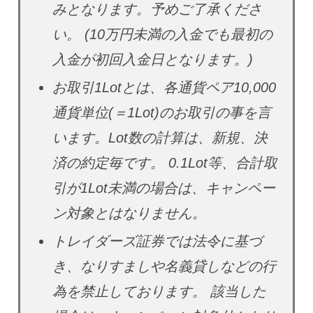
みとなります。予めご了承くださ
い。 (10万円未満の入金でも最初の
入金が初回入金日となります。)
お取引1Lotとは、各通貨ペア10,000
通貨単位(＝1Lot)のお取引の事を言
います。Lot数の計算は、新規、決
済の約定毎です。 0.1Lot等、合計取
引が1Lot未満の場合は、キャンペー
ン対象とはなりません。
トレイダーズ証券では法令に基づ
き、なりすましや名義貸しなどの行
為を禁止しております。 該当した