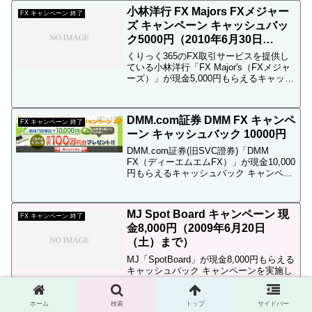
替証券でFX取引をしなくてもQUOカード
小林洋行 FX Majors FXメジャー
が貰...
FX キャンペーン 終了
ズ キャンペーン キャッシュバッ
ク5000円（2010年6月30日
（水）まで）
くりっく365のFX取引サービスを提供し
ている小林洋行「FX Major's（FXメジャ
ーズ）」が現金5,000円もらえるキャッシ
ュバック キャンペーンを実施していま
す。FX キャッシュバック←キャッシュバ
ックキャンペーンの意味が分からない...
DMM.com証券 DMM FX キャンペ
FX キャンペーン 終了
ーン キャッシュバック 10000円
DMM.com証券(旧SVC證券)「DMM
FX（ディーエムエムFX）」が現金10,000
円もらえるキャッシュバック キャンペー
ンを実施しています。FX スプレッド 比
較←他社とのスプレッド比較はこちらFX
キャッシュバック←キャッシュバッ...
MJ Spot Board キャンペーン 現
FX キャンペーン 終了
金8,000円（2009年6月20日
（土）まで）
MJ「SpotBoard」が現金8,000円もらえる
キャッシュバック キャンペーンを実施し
ています。以下、MJ「SpotBoard」のサ
イトから引用。キャンペーン内容期間中
にMJ「SpotBoard」に口座開設のお申込
ホーム
検索
トップ
サイドバー