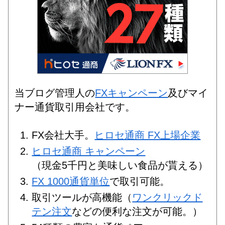
当ブログ管理人の
FXキャンペーン
及びマイ
ナー通貨取引用会社です。
FX会社大手。
ヒロセ通商 FX上場企業
ヒロセ通商 キャンペーン
（現金5千円と美味しい食品が貰える）
FX 1000通貨単位
で取引可能。
取引ツールが高機能（
ワンクリックド
テン注文
などの便利な注文が可能。）