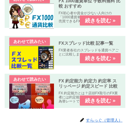
FX 1000通貨単位 手数料無料 比
較 おすすめ
FX初心者や資金が少ない人向けの
「1000通貨単位以下、手数料無料」で
売買できるFX業者の比較記事です。
FXスプレッド比較 記事一覧
FX業者各社のスプレッドを通貨ペアご
とに比較します。
FX 約定能力 約定力 約定率 ス
リッページ 約定スピード 比較
FX 約定能力とは？店頭FX取引のFX業
者には約定能力の高いFX業者指定した
為替レートできちんと約定する。約定
能力の低いFX業者指定した為替レート
で約定しない。もしくは約定しにく
い。の２種類の業者が有ります。FX 約
定能力 比較 まとめFX...
すらっぐ（管理人）