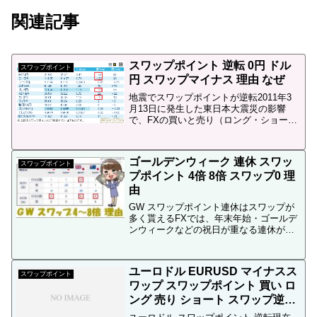
関連記事
スワップポイント 逆転 0円 ドル
スワップポイント
円 スワップマイナス 理由 なぜ
地震でスワップポイントが逆転2011年3
月13日に発生した東日本大震災の影響
で、FXの買いと売り（ロング・ショー
ト）のスワップポイント（スワップ金
利）の逆転現象が起きています。例え
ば、（がいためどっとこむ）の場合、上
ゴールデンウィーク 連休 スワッ
の画像の通りドル円（US...
スワップポイント
プポイント 4倍 8倍 スワップ0 理
由
GW スワップポイント連休はスワップが
多く貰えるFXでは、年末年始・ゴールデ
ンウィークなどの祝日が重なる連休が近
づくと、スワップポイントが通常の何倍
も多く貰えます。特にゴールデンウィー
ク前後は、日本の祝日が重なる影響か
ユーロドル EURUSD マイナスス
ら、スワップポイントの...
スワップポイント
ワップ スワップポイント 買い ロ
ング 売り ショート スワップ逆転
逆スワップ 理由 なぜ