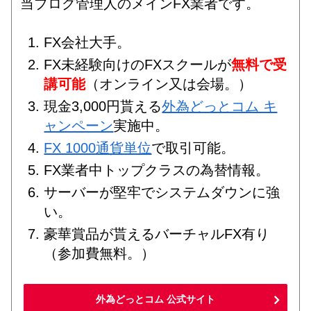
当ブログ管理人のメインFX業者です。
FX会社大手。
FX未経験向けのFXスクールが
無料で受
講可能
（オンライン又は会場。）
現金3,000円貰える
外為どっとコム キ
ャンペーン
実施中。
FX 1000通貨単位
で取引可能。
FX業者中トップクラスの為替情報。
サーバーが堅牢でシステムダウンに強
い。
豪華賞品が貰えるバーチャルFX有り
（参加費無料。）
外為どっとコム 公式サイト