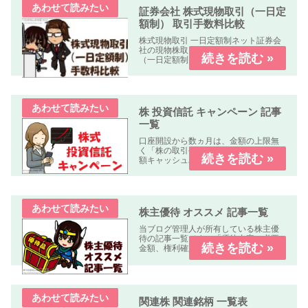
証券会社 株式現物取引（一日定
額制） 取引手数料比較
株式現物取引 一日定額制ネット証券会
社の現物株取引の「株式手数料比較表
（一日定額制）」を作成しました。何
れの業者も「パソコン、スマートフォ
ン、タブレット」で簡単に口座開設・
取引可能です。取引手数料 比較表表の
使い方社名クリック（スマホはタッ...
株 投資信託 キャンペーン 記事
一覧
口座開設から数ヵ月は、金額の上限無
く「株の取引手数料が無料」又は「全
額キャッシュバック」のキャンペーン
中心に掲載しています。
株主優待 オススメ 記事一覧
当ブログ管理人が所有している株主優
待の記事一覧です。「優待内容、必要
金額、権利確定日、優待到着日、使用
期限、優待利回り、配当利回り、オス
スメ度」などについて解説します。
関連株 関連銘柄 一覧表