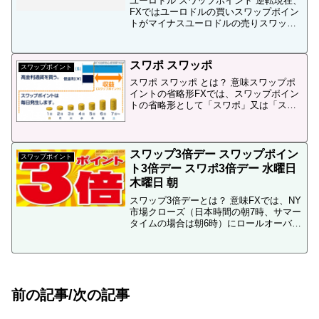
ユーロドル スワップポイント 逆転現在、
FXではユーロドルの買いスワップポイン
トがマイナスユーロドルの売りスワップ
ポイントがプラスになるスワップポイン
ト逆転現象が発生しています。SBI FXト
レード スワップポイント上の画像は、ユ
スワポ スワッポ
ーロドル ...
スワップポイント
スワポ スワッポ とは？ 意味スワップポ
イントの省略形FXでは、スワップポイン
トの省略形として「スワポ」又は「スワ
ッポ」が用いられる事が有ります。この
場合の「スワポ（スワッポ）」は、主に
2ch（２ちゃんねる）と言ったネットの
FX関連の掲示板...
スワップ3倍デー スワップポイン
スワップポイント
ト3倍デー スワポ3倍デー 水曜日
木曜日 朝
スワップ3倍デーとは？ 意味FXでは、NY
市場クローズ（日本時間の朝7時、サマー
タイムの場合は朝6時）にロールオーバー
が行われます。その際、スワップポイン
トが受け取れます。木曜朝はスワップポ
イント3倍そして多くのFX業者では、水
曜のNY市場...
前の記事/次の記事