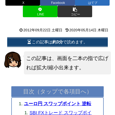
X
Facebook
はてブ
LINE
コピー
2012年09月22日 土曜日
2020年05月14日 木曜日
この記事は
約3分
で読めます。
この記事は、画面を二本の指で広げ
れば拡大/縮小出来ます。
目次（タップで各項目へ）
ユーロ円 スワップポイント 逆転
SBI FXトレード スワップポイ