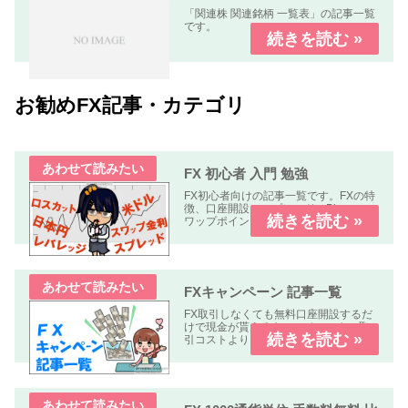
「関連株 関連銘柄 一覧表」の記事一覧
です。
お勧めFX記事・カテゴリ
FX 初心者 入門 勉強
FX初心者向けの記事一覧です。FXの特
徴、口座開設、スプレッド、Pips、ス
ワップポイント、レバレッジ、ロン
グ、ショート、ロット、ロスカットな
どについて解説します、
FXキャンペーン 記事一覧
FX取引しなくても無料口座開設するだ
けで現金が貰えるキャンペーンや、取
引コストよりも貰える金額の方が多い
オトクなキャンペーン中心に掲載して
います。