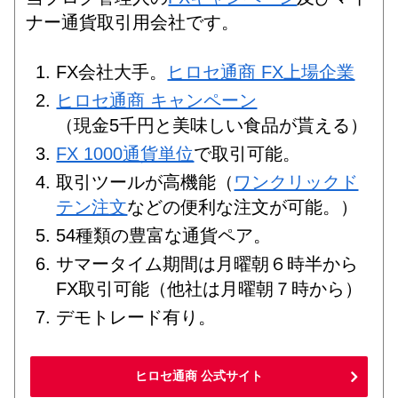
ナー通貨取引用会社です。
FX会社大手。
ヒロセ通商 FX上場企業
ヒロセ通商 キャンペーン
（現金5千円と美味しい食品が貰える）
FX 1000通貨単位
で取引可能。
取引ツールが高機能（
ワンクリックド
テン注文
などの便利な注文が可能。）
54種類の豊富な通貨ペア。
サマータイム期間は月曜朝６時半から
FX取引可能（他社は月曜朝７時から）
デモトレード有り。
ヒロセ通商 公式サイト