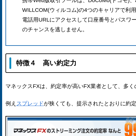
携帯Web版取引ツールは、DoCoMo(ドコモ)、au
WILLCOM(ウィルコム)の4つのキャリア
電話用URLにアクセスして口座番号とパスワ
のチャンスを逃しません。
特徴４ 高い約定力
マネックスFXは、約定率が高いFX業者として、多く
例え
スプレッド
が狭くても、提示されたとおりに約