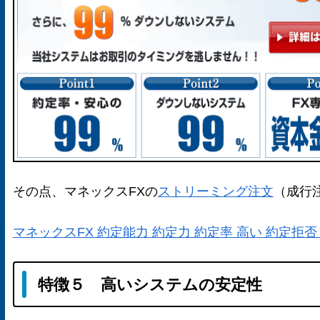
その点、マネックスFXの
ストリーミング注文
（成行
マネックスFX 約定能力 約定力 約定率 高い 約定拒否
特徴５ 高いシステムの安定性