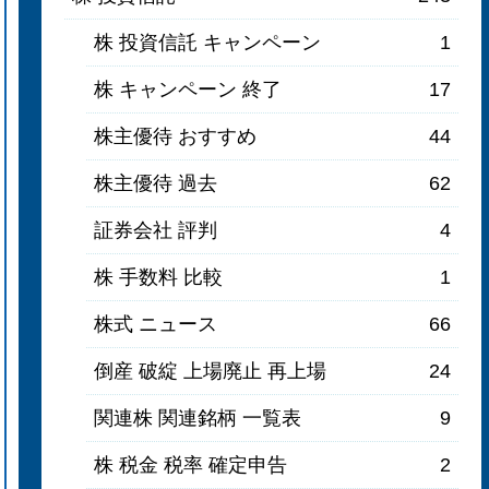
株 投資信託 キャンペーン
1
株 キャンペーン 終了
17
株主優待 おすすめ
44
株主優待 過去
62
証券会社 評判
4
株 手数料 比較
1
株式 ニュース
66
倒産 破綻 上場廃止 再上場
24
関連株 関連銘柄 一覧表
9
株 税金 税率 確定申告
2