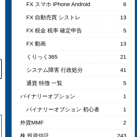
FX スマホ iPhone Android
6
FX 自動売買 シストレ
13
FX 税金 税率 確定申告
5
FX 動画
13
くりっく365
21
システム障害 行政処分
41
通貨 特徴 一覧
5
意
バイナリーオプション
1
バイナリーオプション 初心者
1
外貨MMF
2
株 投資信託
243