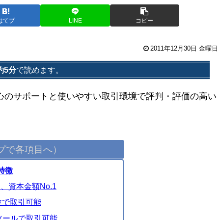
はてブ
LINE
コピー
2011年12月30日 金曜日
約5分
で読めます。
心のサポートと使いやすい取引環境で評判・評価の高い
プで各項目へ）
特徴
、資本金額No.1
単位で取引可能
ツールで取引可能