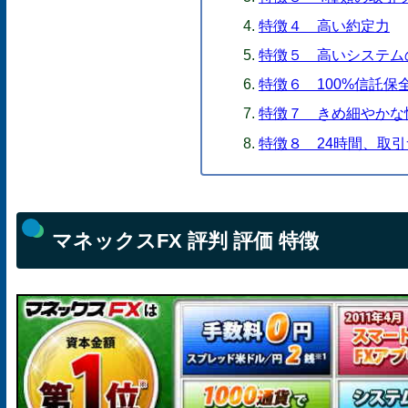
特徴４ 高い約定力
特徴５ 高いシステム
特徴６ 100%信託保
特徴７ きめ細やかな
特徴８ 24時間、取
マネックスFX 評判 評価 特徴