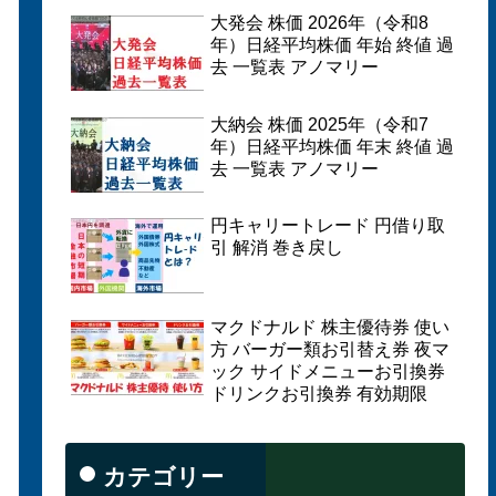
大発会 株価 2026年（令和8
年）日経平均株価 年始 終値 過
去 一覧表 アノマリー
大納会 株価 2025年（令和7
年）日経平均株価 年末 終値 過
去 一覧表 アノマリー
円キャリートレード 円借り取
引 解消 巻き戻し
マクドナルド 株主優待券 使い
方 バーガー類お引替え券 夜マ
ック サイドメニューお引換券
ドリンクお引換券 有効期限
カテゴリー