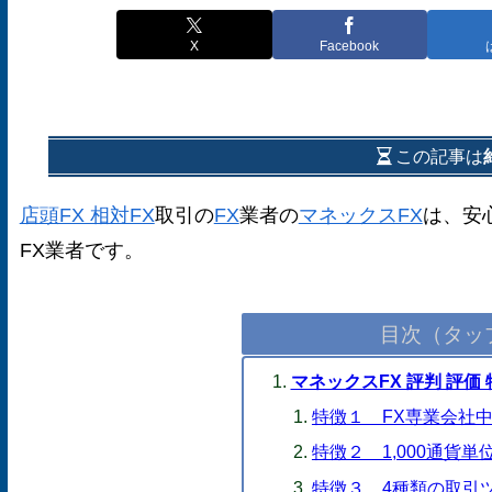
X
Facebook
この記事は
店頭FX 相対FX
取引の
FX
業者の
マネックスFX
は、安
FX業者です。
目次（タッ
マネックスFX 評判 評価 
特徴１ FX専業会社中
特徴２ 1,000通貨
特徴３ 4種類の取引