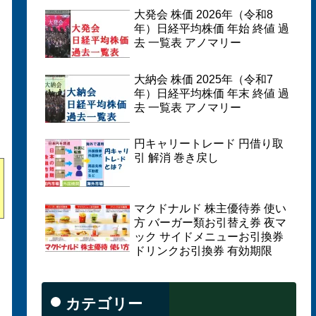
大発会 株価 2026年（令和8
年）日経平均株価 年始 終値 過
去 一覧表 アノマリー
大納会 株価 2025年（令和7
年）日経平均株価 年末 終値 過
去 一覧表 アノマリー
円キャリートレード 円借り取
引 解消 巻き戻し
マクドナルド 株主優待券 使い
方 バーガー類お引替え券 夜マ
ック サイドメニューお引換券
ドリンクお引換券 有効期限
カテゴリー