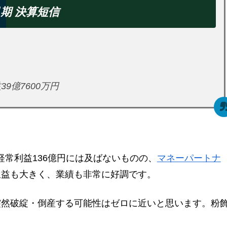
期 決算短信
39億7600万円
経常利益136億円には及ばないものの、
マネーパートナ
収益も大きく、業績も非常に好調です。
突然破綻・倒産する可能性はゼロに近いと思います。粉