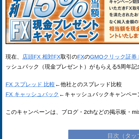
現在、
店頭FX 相対FX
取引の
FX
の
GMOクリック証券 
ッシュバック（現金プレゼント）がもらえる5周年記
FX スプレッド 比較
←他社とのスプレッド比較
FX キャッシュバック
←キャッシュバックキャンペー
このキャンペーンは、ブログ・2chなどの掲示板・m
目次（タッ