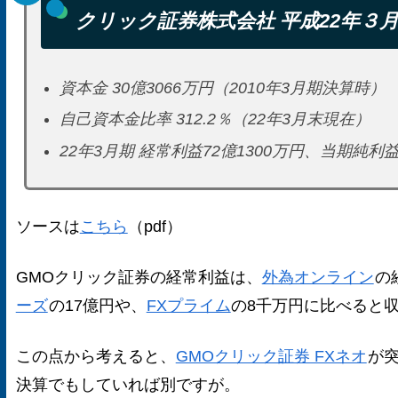
クリック証券株式会社 平成22年３月
資本金 30億3066万円（2010年3月期決算時）
自己資本金比率 312.2％（22年3月末現在）
22年3月期 経常利益72億1300万円、当期純利益
ソースは
こちら
（pdf）
GMOクリック証券の経常利益は、
外為オンライン
の
ーズ
の17億円や、
FXプライム
の8千万円に比べると
この点から考えると、
GMOクリック証券 FXネオ
が
決算でもしていれば別ですが。