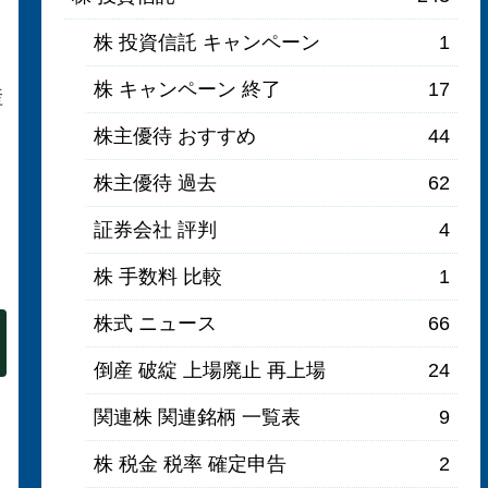
株 投資信託 キャンペーン
1
株 キャンペーン 終了
17
産
株主優待 おすすめ
44
株主優待 過去
62
、
証券会社 評判
4
株 手数料 比較
1
株式 ニュース
66
倒産 破綻 上場廃止 再上場
24
関連株 関連銘柄 一覧表
9
株 税金 税率 確定申告
2