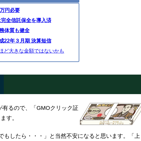
0万円必要
は完全信託保全を導入済
財務体質も健全
成22年３月期 決算短信
ほど大きな金額ではないかも
要が有るので、「GMOクリック証
ります。
綻でもしたら・・・」と当然不安になると思います。「上