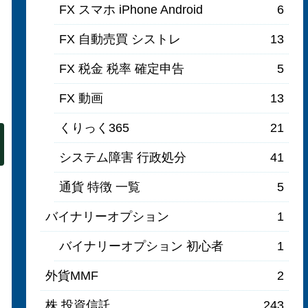
FX スマホ iPhone Android
6
FX 自動売買 シストレ
13
FX 税金 税率 確定申告
5
FX 動画
13
くりっく365
21
システム障害 行政処分
41
通貨 特徴 一覧
5
バイナリーオプション
1
バイナリーオプション 初心者
1
外貨MMF
2
株 投資信託
243