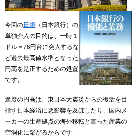
今回の
日銀
（日本銀行）の
単独介入の目的は、一時１
ドル＝76円台に突入するな
ど過去最高値水準となった
円高を是正するための処置
です。
過度の円高は、東日本大震災からの復活を目
指す日本経済に悪影響を及ぼしたり、国内メ
ーカーの生産拠点の海外移転と言った産業の
空洞化に繋がるからです。