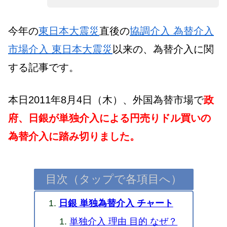
今年の
東日本大震災
直後の
協調介入 為替介入
市場介入 東日本大震災
以来の、為替介入に関
する記事です。
本日2011年8月4日（木）、外国為替市場で
政
府、日銀が単独介入による円売りドル買いの
為替介入に踏み切りました。
目次（タップで各項目へ）
日銀 単独為替介入 チャート
単独介入 理由 目的 なぜ？