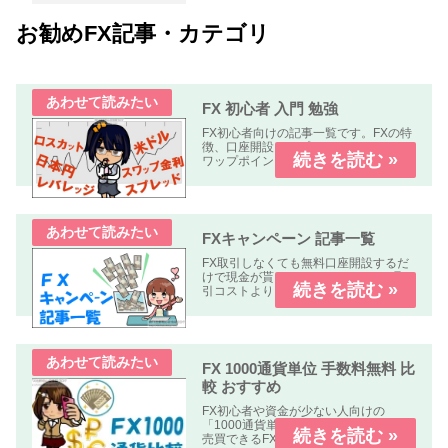
お勧めFX記事・カテゴリ
FX 初心者 入門 勉強
FX初心者向けの記事一覧です。FXの特
徴、口座開設、スプレッド、Pips、ス
ワップポイント、レバレッジ、ロン
グ、ショート、ロット、ロスカットな
どについて解説します、
FXキャンペーン 記事一覧
FX取引しなくても無料口座開設するだ
けで現金が貰えるキャンペーンや、取
引コストよりも貰える金額の方が多い
オトクなキャンペーン中心に掲載して
います。
FX 1000通貨単位 手数料無料 比
較 おすすめ
FX初心者や資金が少ない人向けの
「1000通貨単位以下、手数料無料」で
売買できるFX業者の比較記事です。