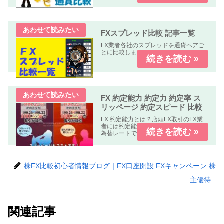
FXスプレッド比較 記事一覧
FX業者各社のスプレッドを通貨ペアご
とに比較します。
FX 約定能力 約定力 約定率 ス
リッページ 約定スピード 比較
FX 約定能力とは？店頭FX取引のFX業
者には約定能力の高いFX業者指定した
為替レートできちんと約定する。約定
能力の低いFX業者指定した為替レート
で約定しない。もしくは約定しにく
い。の２種類の業者が有ります。FX 約
定能力 比較 まとめFX...
株FX比較初心者情報ブログ｜FX口座開設 FXキャンペーン 株
主優待
関連記事