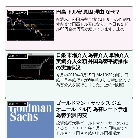
円高 ドル安 原因 理由 なぜ？
為替 ニュース
前週末、外国為替市場で1ドル＝85円割れ
寸前まで円高ドル安になり、本日も１ド
ル85円台の円高が続いています。上のチ
ャート画像はFX業者のの「FXチャート
GOLD」で表示した2010年5月からの米ド
ル円の日足チャートです。FXチャート
GOLD...
日銀 市場介入 為替介入 単独介入
為替 ニュース
実績 介入金額 外国為替平衡操作
の実施状況
今月の2010年9月15日 AM10:35分頃、日
銀（日本銀行）が6年半ぶりに単独介入で
為替介入を実行しました。上の日銀砲
（為替介入）のチャート画像はFX業者大
手ののリッチアプリ版「stage chart」で
表示したドル円1分足チャートです...
ゴールドマン・サックス ジム・
為替 ニュース
オニール ドル円 為替レート予想
為替予測 円安
投資銀行大手ゴールドマン・サックスに
よると、２００９年９月２１日時点で１
ドル＝９１円４６銭のドル円相場が、
「いずれ９８円ちょうどの円安になる」