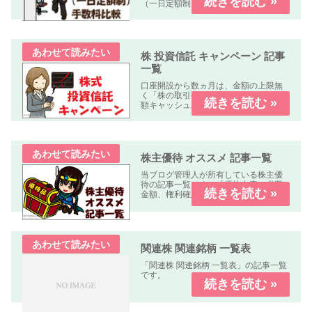
（一日定額制）」を作成しました。何
れの業者も「パソコン、スマートフォ
ン、タブレット」で簡単に口座開設・
取引可能です。取引手数料 比較表表の
使い方社名クリック（スマホはタッ...
株 投資信託 キャンペーン 記事
一覧
口座開設から数ヵ月は、金額の上限無
く「株の取引手数料が無料」又は「全
額キャッシュバック」のキャンペーン
中心に掲載しています。
株主優待 オススメ 記事一覧
当ブログ管理人が所有している株主優
待の記事一覧です。「優待内容、必要
金額、権利確定日、優待到着日、使用
期限、優待利回り、配当利回り、オス
スメ度」などについて解説します。
関連株 関連銘柄 一覧表
「関連株 関連銘柄 一覧表」の記事一覧
です。