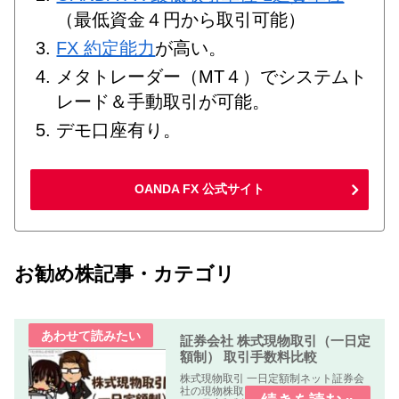
（最低資金４円から取引可能）
FX 約定能力
が高い。
メタトレーダー（MT４）でシステムト
レード＆手動取引が可能。
デモ口座有り。
OANDA FX 公式サイト
お勧め株記事・カテゴリ
証券会社 株式現物取引（一日定
額制） 取引手数料比較
株式現物取引 一日定額制ネット証券会
社の現物株取引の「株式手数料比較表