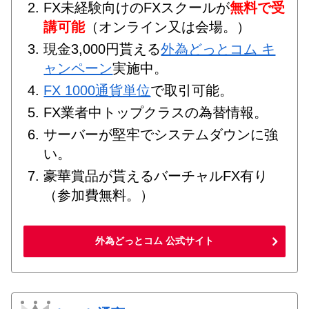
FX未経験向けのFXスクールが
無料で受
講可能
（オンライン又は会場。）
現金3,000円貰える
外為どっとコム キ
ャンペーン
実施中。
FX 1000通貨単位
で取引可能。
FX業者中トップクラスの為替情報。
サーバーが堅牢でシステムダウンに強
い。
豪華賞品が貰えるバーチャルFX有り
（参加費無料。）
外為どっとコム 公式サイト