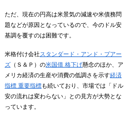
ただ、現在の円高は米景気の減速や米債務問
題などが原因となっているので、今のドル安
基調を覆すのは困難です。
米格付け会社
スタンダード・アンド・プアー
ズ
（Ｓ＆Ｐ）の
米国債 格下げ
懸念のほか、ア
メリカ経済の生産や消費の低調さを示す
経済
指標 重要指標
も続いており、市場では「ドル
安の流れは変わらない」との見方が大勢とな
っています。