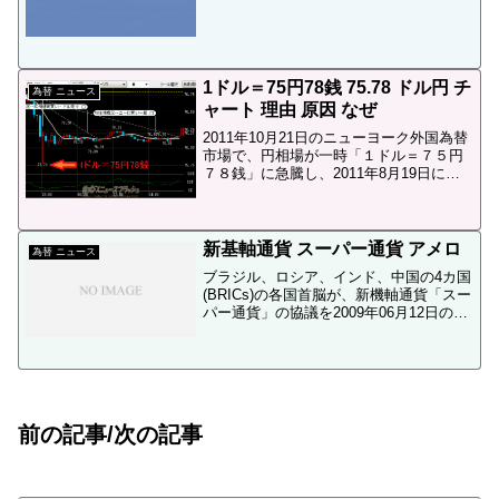
との事です。以下、2009/9/22 フジサン
ケイビジネスアイのサイトからの抜粋で
す。鳩山新内閣発...
1ドル＝75円78銭 75.78 ドル円 チ
為替 ニュース
ャート 理由 原因 なぜ
2011年10月21日のニューヨーク外国為替
市場で、円相場が一時「１ドル＝７５円
７８銭」に急騰し、2011年8月19日につ
けた「１ドル＝７５円９５銭」の戦後最
高値を更新しました。1ドル＝75円78銭
チャート上のチャート画像は店頭FX 相
対...
新基軸通貨 スーパー通貨 アメロ
為替 ニュース
ブラジル、ロシア、インド、中国の4カ国
(BRICs)の各国首脳が、新機軸通貨「スー
パー通貨」の協議を2009年06月12日の首
脳会談で行う様です。以下、6月12日大紀
元より一部抜粋です米ドルに変わる新基
軸通貨誕生か BRICｓ首脳が16日に...
前の記事/次の記事