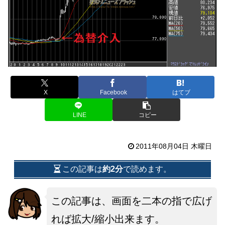
X
Facebook
はてブ
LINE
コピー
2011年08月04日 木曜日
この記事は
約2分
で読めます。
この記事は、画面を二本の指で広げ
れば拡大/縮小出来ます。