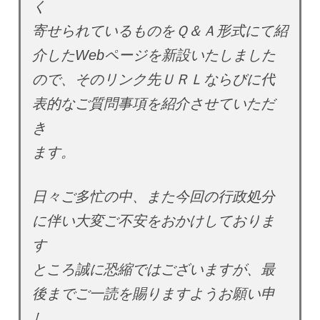
く
寄せられているものをＱ＆Ａ形式にて紹
介したWebページを新設いたしました
ので、そのリンク先ＵＲＬならびに代
表的なご質問事項を紹介させていただ
き
ます。
日々ご多忙の中、また今回の行政処分
に伴い大変ご不安をおかけしておりま
す
ところ誠に恐縮ではございますが、最
後までご一読を賜りますようお願い申
し