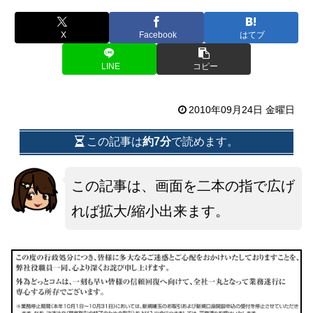
X
Facebook
はてブ
LINE
コピー
2010年09月24日 金曜日
この記事は
約7分
で読めます。
この記事は、画面を二本の指で広げ
れば拡大/縮小出来ます。