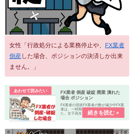
女性「行政処分による業務停止や、
FX業者
倒産
した場合、ポジションの決済しか出来
ません。」
FX業者 倒産 破綻 廃業 潰れた
場合 ポジション
FX業者の現状FX業者の数が減少中FX業
者は、一時期は150社ぐらい有りまし
た。女子高生「しかし現在は、大幅に
減っています。」FX会社の設立は、銀
行などの金融機関に比べれば参入障壁
が低いです。しかも以前は簡単にFX事
業を開始出来たので、多く...