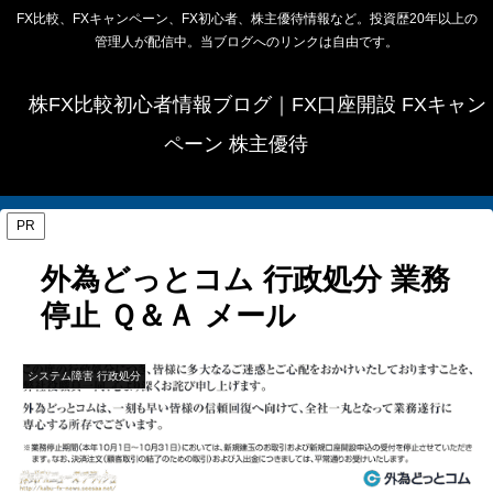
FX比較、FXキャンペーン、FX初心者、株主優待情報など。投資歴20年以上の
管理人が配信中。当ブログへのリンクは自由です。
株FX比較初心者情報ブログ｜FX口座開設 FXキャン
ペーン 株主優待
PR
外為どっとコム 行政処分 業務
停止 Ｑ＆Ａ メール
システム障害 行政処分